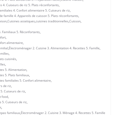
s 4. Cuiseurs de riz 5. Plats réconfortants
,
miliales 4. Confort alimentaire 5. Cuiseurs de riz
,
e famille 4. Appareils de cuisson 5. Plats réconfortants
,
aison
,
Cuisines asiatiques
,
cuisines traditionnelles
,
Cuisson
,
4. Familiaux 5. Réconfortants
,
fort
,
nfort alimentaire
,
milial
,
Électroménager 2. Cuisine 3. Alimentation 4. Recettes 5. Famille
,
amilles
,
ats cuisinés
,
lles
,
tes 5. Alimentation
,
es 5. Plats familiaux
,
es familiales 5. Confort alimentaire
,
s de riz
,
 5. Cuiseurs de riz
,
t food
,
s 5. Cuiseurs de riz
,
t
,
epas familiaux
,
Électroménager 2. Cuisine 3. Ménage 4. Recettes 5. Famille