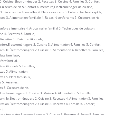
5. Cuisine
,
Électroménager 2. Recettes 3. Cuisine 4. Familles 5. Confort
,
 Cuiseurs de riz 5. Confort alimentaire
,
Électroménager de cuisine
,
 Recettes traditionnelles 4. Plats savoureux 5. Cuisson facile et rapide
,
es 3. Alimentation familiale 4. Repas réconfortants 5. Cuiseurs de riz
nfort alimentaire 4. Art culinaire familial 5. Techniques de cuisson
,
ne 4. Recettes 5. Famille
,
Recettes 5. Plats traditionnels
,
onfort
,
Électroménagers 2. Cuisine 3. Alimentation 4. Familles 5. Confort
,
Famille
,
Électroménagers 2. Cuisine 3. Alimentation 4. Recettes 5. Familles
,
lats familiaux
,
ort familial
,
traditionnels 5. Familles
,
tes 5. Alimentation
,
es 5. Plats familiaux
,
s 5. Recettes
,
ts 5. Cuiseurs de riz
,
Électroménagers 2. Cuisine 3. Maison 4. Alimentation 5. Famille
,
Famille
,
Électroménagers 2. Cuisine 3. Recettes 4. Alimentation 5. Familles
,
ntation
,
Électroménagers 2. Cuisine 3. Recettes 4. Famille 5. Confort
,
rt
,
ort alimentaire
,
Électroménagers 2. Cuisine 3. Recettes 4. Foyer 5. Familles
,