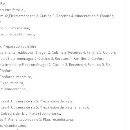
 Riz
,
en-être familial
,
amille
,
Électroménager 2. Cuisine 3. Recettes 4. Alimentation 5. Familles
,
le
,
ine 5. Plats maison
,
ine 5. Repas familiaux
,
,
5. Préparation culinaire
,
t alimentaire
,
Électroménager 2. Cuisine 3. Recettes 4. Famille 5. Confort
,
ation
,
Électroménager 2. Cuisine 3. Recettes 4. Familles 5. Confort
,
rt alimentaire
,
Électroménager 2. Cuisine 3. Recettes 4. Familles 5. Riz
,
 Confort
,
 Confort alimentaire
,
Cuiseurs de riz
,
s 5. Alimentation
,
tes 4. Cuiseurs de riz 5. Préparation de plats
,
tes 4. Cuiseurs de riz 5. Préparation de plats familiaux
,
Cuiseurs de riz 5. Plats réconfortants
,
s 4. Alimentation saine 5. Plats réconfortants
,
ats réconfortants
,