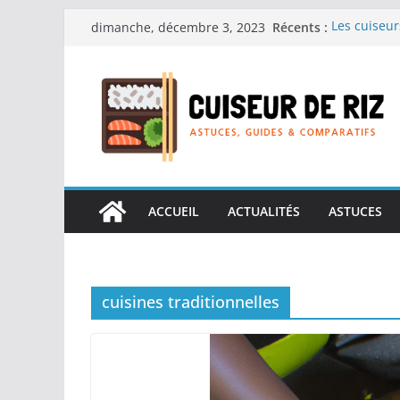
Passer
Récents :
Les cuiseur
dimanche, décembre 3, 2023
au
recherche d
Les cuiseur
contenu
Gagner du t
Les cuiseur
en grande 
Les cuiseur
personnes âg
Les cuiseur
réconfortan
ACCUEIL
ACTUALITÉS
ASTUCES
cuisines traditionnelles