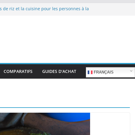
s de riz et la cuisine pour les personnes à la
e repas sans stress.
s de riz et la cuisine rapide en semaine :
emps sans sacrifier le goût.
s de riz pour les familles nombreuses : Cuisson
quantité.
s de riz et la préparation de plats pour les
ées : Facilité d’utilisation et nutrition.
s de riz et la préparation de plats familiaux
ts.
COMPARATIFS
GUIDES D’ACHAT
FRANÇAIS