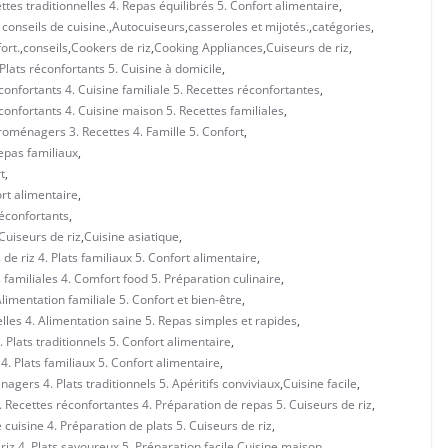
tes traditionnelles 4. Repas équilibrés 5. Confort alimentaire
,
 conseils de cuisine.
,
Autocuiseurs
,
casseroles et mijotés.
,
catégories
,
ort.
,
conseils
,
Cookers de riz
,
Cooking Appliances
,
Cuiseurs de riz
,
 Plats réconfortants 5. Cuisine à domicile
,
éconfortants 4. Cuisine familiale 5. Recettes réconfortantes
,
éconfortants 4. Cuisine maison 5. Recettes familiales
,
troménagers 3. Recettes 4. Famille 5. Confort
,
epas familiaux
,
t
,
ort alimentaire
,
Réconfortants
,
Cuiseurs de riz
,
Cuisine asiatique
,
de riz 4. Plats familiaux 5. Confort alimentaire
,
familiales 4. Comfort food 5. Préparation culinaire
,
limentation familiale 5. Confort et bien-être
,
lles 4. Alimentation saine 5. Repas simples et rapides
,
 Plats traditionnels 5. Confort alimentaire
,
 4. Plats familiaux 5. Confort alimentaire
,
nagers 4. Plats traditionnels 5. Apéritifs conviviaux
,
Cuisine facile
,
3. Recettes réconfortantes 4. Préparation de repas 5. Cuiseurs de riz
,
 cuisine 4. Préparation de plats 5. Cuiseurs de riz
,
riz 4. Plats savoureux 5. Préparation facile
,
Cuisine maison
,