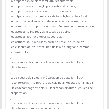
la préparation de plats familiaux réconfortants
,
la préparation de repas
,
la préparation des plats
,
la préparation des repas
,
la préparation facile
,
la préparation simplifiée
,
la vie de famille
,
le comfort food.
,
le plaisir de cuisiner à la maison
,
le réconfort alimentaire
,
les aliments
,
Les appareils électroménagers
,
les astuces cuisine
,
les astuces culinaires.
,
les astuces de cuisine
,
les astuces pour des repas savoureux.
,
les astuces pour la cuisson parfaite
,
Les cuiseurs de riz
,
les cuiseurs de riz (Note: The title is a bit long for a comma-
separated list
,
Les cuiseurs de riz et la préparation de plats familiaux
réconfortants
,
Les cuiseurs de riz et la préparation de plats familiaux
réconfortants : 1. Appareils de cuisine 2. Recettes familiales 3.
Riz et accompagnements 4. Plats réconfortants 5. Astuces de
préparation
,
Les cuiseurs de riz et la préparation de plats familiaux
réconfortants : technologie culinaire