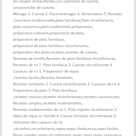
les soupes réchauffantes
,
Les ustensiles de cuisine
,
Lesustensiles de cuisine
,
Ménage 2. Cuisine 3. Électroménager 4. Alimentation 5. Recettes
,
nourriture traditionnelle
,
plats familiaux
,
Plats réconfortants
,
plats savoureux
,
plats traditionnels
,
préparation
,
préparation culinaire
,
préparation de plats
,
préparation de plats familiaux
,
préparation de plats familiaux réconfortants
,
préparation des plats
,
recettes
,
recettes de cuisine
,
Recettes de famille
,
Recettes de plats familiaux réconfortants
,
Recettes de riz 2. Plats familiaux 3. Cuisine réconfortante 4.
Cuiseurs de riz 5. Préparation de repas
,
recettes faciles
,
Recettes familiales
,
Recettes familiales 2. Cuisine réconfortante 3. Cuiseurs de riz 4.
Préparation de plats 5. Plats familiaux
,
recettes maison
,
recettes réconfortantes
,
recettes savoureuses
,
Recettes simples
,
recettes traditionnelles
,
Recettes traditionnelles de riz 2. Plats mijotés réconfortants 3.
Idées de repas en famille 4. Cuisine familiale réconfortante 5.
Utilisation des cuiseurs de riz
,
réconfort.
,
réconfortants
,
repas
,
repas chaleureux
,
repas faciles
,
Repas rapides
,
repas réconfortants
,
repas sains
,
repas savoureux.
,