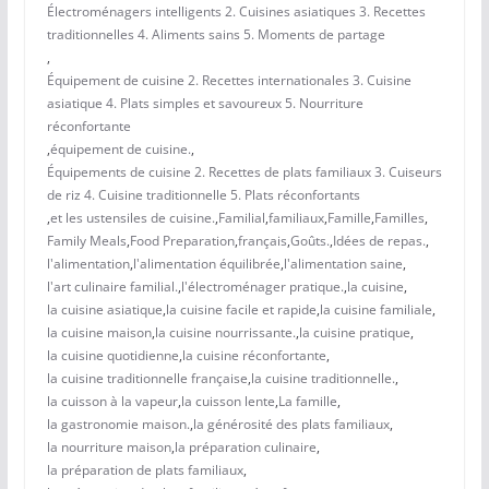
Électroménagers intelligents 2. Cuisines asiatiques 3. Recettes
traditionnelles 4. Aliments sains 5. Moments de partage
,
Équipement de cuisine 2. Recettes internationales 3. Cuisine
asiatique 4. Plats simples et savoureux 5. Nourriture
réconfortante
,
équipement de cuisine.
,
Équipements de cuisine 2. Recettes de plats familiaux 3. Cuiseurs
de riz 4. Cuisine traditionnelle 5. Plats réconfortants
,
et les ustensiles de cuisine.
,
Familial
,
familiaux
,
Famille
,
Familles
,
Family Meals
,
Food Preparation
,
français
,
Goûts.
,
Idées de repas.
,
l'alimentation
,
l'alimentation équilibrée
,
l'alimentation saine
,
l'art culinaire familial.
,
l'électroménager pratique.
,
la cuisine
,
la cuisine asiatique
,
la cuisine facile et rapide
,
la cuisine familiale
,
la cuisine maison
,
la cuisine nourrissante.
,
la cuisine pratique
,
la cuisine quotidienne
,
la cuisine réconfortante
,
la cuisine traditionnelle française
,
la cuisine traditionnelle.
,
la cuisson à la vapeur
,
la cuisson lente
,
La famille
,
la gastronomie maison.
,
la générosité des plats familiaux
,
la nourriture maison
,
la préparation culinaire
,
la préparation de plats familiaux
,