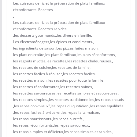
Les cuiseurs de riz et la préparation de plats familiaux
réconfortants: Recettes
,
Les cuiseurs de riz et la préparation de plats familiaux
réconfortants: Recettes rapides
,
les desserts gourmands.
,
les dîners en famille
,
Les électroménagers
,
les épices et condiments.
,
les ingrédients de saison
,
Les pizzas faites maison
,
les plats en croûte
,
les plats familiaux
,
les plats réconfortants
,
les ragoûts mijotés
,
les recettes
,
les recettes chaleureuses.
,
les recettes de cuisine
,
les recettes de famille
,
les recettes faciles à réaliser
,
les recettes faciles.
,
les recettes maison.
,
les recettes pour toute la famille
,
les recettes réconfortantes
,
les recettes saines
,
les recettes savoureuses
,
les recettes simples et savoureuses.
,
les recettes simples.
,
les recettes traditionnelles
,
les repas chauds
,
les repas conviviaux"
,
les repas du quotidien.
,
les repas équilibrés
,
les repas faciles à préparer
,
les repas faits maison
,
les repas nourrissants.
,
les repas nutritifs.
,
les repas réconfortants
,
les repas savoureux.
,
les repas simples et délicieux
,
les repas simples et rapides.
,