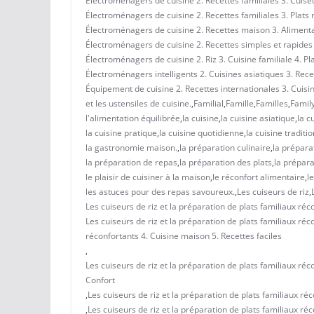
Électroménagers de cuisine 2. Recettes familiales 3. Cuiseur
Électroménagers de cuisine 2. Recettes familiales 3. Plats 
Électroménagers de cuisine 2. Recettes maison 3. Alimentati
Électroménagers de cuisine 2. Recettes simples et rapides 3
Électroménagers de cuisine 2. Riz 3. Cuisine familiale 4. Pl
Électroménagers intelligents 2. Cuisines asiatiques 3. Rec
Équipement de cuisine 2. Recettes internationales 3. Cuisin
et les ustensiles de cuisine.
,
Familial
,
Famille
,
Familles
,
Famil
l'alimentation équilibrée
,
la cuisine
,
la cuisine asiatique
,
la c
la cuisine pratique
,
la cuisine quotidienne
,
la cuisine traditi
la gastronomie maison.
,
la préparation culinaire
,
la prépara
la préparation de repas
,
la préparation des plats
,
la prépar
le plaisir de cuisiner à la maison
,
le réconfort alimentaire
,
l
les astuces pour des repas savoureux.
,
Les cuiseurs de riz
,
Les cuiseurs de riz et la préparation de plats familiaux réc
Les cuiseurs de riz et la préparation de plats familiaux réco
réconfortants 4. Cuisine maison 5. Recettes faciles
,
Les cuiseurs de riz et la préparation de plats familiaux réc
Confort
,
Les cuiseurs de riz et la préparation de plats familiaux réc
,
Les cuiseurs de riz et la préparation de plats familiaux ré