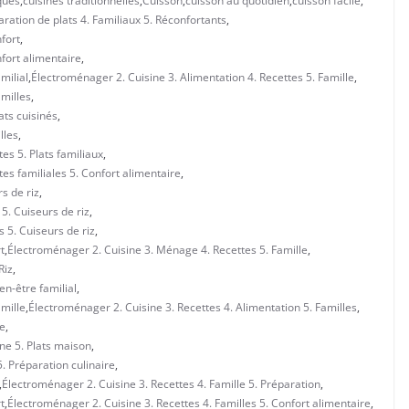
ques
,
cuisines traditionnelles
,
Cuisson
,
cuisson au quotidien
,
cuisson facile
,
ration de plats 4. Familiaux 5. Réconfortants
,
fort
,
nfort alimentaire
,
milial
,
Électroménager 2. Cuisine 3. Alimentation 4. Recettes 5. Famille
,
amilles
,
ats cuisinés
,
lles
,
es 5. Plats familiaux
,
es familiales 5. Confort alimentaire
,
s de riz
,
 5. Cuiseurs de riz
,
s 5. Cuiseurs de riz
,
t
,
Électroménager 2. Cuisine 3. Ménage 4. Recettes 5. Famille
,
Riz
,
en-être familial
,
amille
,
Électroménager 2. Cuisine 3. Recettes 4. Alimentation 5. Familles
,
le
,
ine 5. Plats maison
,
5. Préparation culinaire
,
,
Électroménager 2. Cuisine 3. Recettes 4. Famille 5. Préparation
,
t
,
Électroménager 2. Cuisine 3. Recettes 4. Familles 5. Confort alimentaire
,