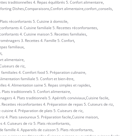
tes traditionnelles 4. Repas équilibrés 5. Confort alimentaire
,
orting Dishes
,
Comparaisons
,
Confort alimentaire
,
confort.
,
conseils
,
 Plats réconfortants 5. Cuisine à domicile
,
éconfortants 4. Cuisine familiale 5. Recettes réconfortantes
,
éconfortants 4. Cuisine maison 5. Recettes familiales
,
troménagers 3. Recettes 4. Famille 5. Confort
,
epas familiaux
,
t
,
ort alimentaire
,
Cuiseurs de riz
,
familiales 4. Comfort food 5. Préparation culinaire
,
limentation familiale 5. Confort et bien-être
,
lles 4. Alimentation saine 5. Repas simples et rapides
,
 Plats traditionnels 5. Confort alimentaire
,
nagers 4. Plats traditionnels 5. Apéritifs conviviaux
,
Cuisine facile
,
3. Recettes réconfortantes 4. Préparation de repas 5. Cuiseurs de riz
,
 cuisine 4. Préparation de plats 5. Cuiseurs de riz
,
riz 4. Plats savoureux 5. Préparation facile
,
Cuisine maison
,
s 4. Cuiseurs de riz 5. Plats réconfortants
,
e famille 4. Appareils de cuisson 5. Plats réconfortants
,