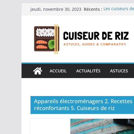
Passer
Récents :
Les cuiseurs de
jeudi, novembre 30, 2023
au
recherche de r
Les cuiseurs de
contenu
Gagner du temps
Les cuiseurs de
en grande quan
Les cuiseurs de
personnes âgées 
Les cuiseurs de
réconfortants.
ACCUEIL
ACTUALITÉS
ASTUCES
Appareils électroménagers 2. Recettes d
réconfortants 5. Cuiseurs de riz