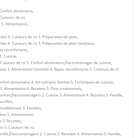
 Confort alimentaire
,
Cuiseurs de riz
,
s 5. Alimentation
,
tes 4. Cuiseurs de riz 5. Préparation de plats
,
tes 4. Cuiseurs de riz 5. Préparation de plats familiaux
,
ats réconfortants
,
5. Cuisine
,
 Cuiseurs de riz 5. Confort alimentaire
,
Électroménager de cuisine
,
es 3. Alimentation familiale 4. Repas réconfortants 5. Cuiseurs de riz
nfort alimentaire 4. Art culinaire familial 5. Techniques de cuisson
,
. Alimentation 4. Recettes 5. Plats traditionnels
,
Confort
,
Électroménagers 2. Cuisine 3. Alimentation 4. Recettes 5. Famille
,
Familles
,
traditionnels 5. Familles
,
tes 5. Alimentation
,
s 5. Recettes
,
ts 5. Cuiseurs de riz
,
mille
,
Électroménagers 2. Cuisine 3. Recettes 4. Alimentation 5. Famille
,