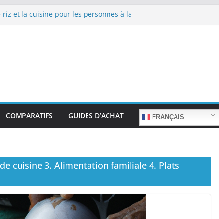
 riz et la cuisine pour les personnes à la
epas sans stress.
 riz et la cuisine rapide en semaine :
 sans sacrifier le goût.
 riz pour les familles nombreuses : Cuisson
tité.
 riz et la préparation de plats pour les
: Facilité d’utilisation et nutrition.
 riz et la préparation de plats familiaux
COMPARATIFS
GUIDES D’ACHAT
FRANÇAIS
e cuisine 3. Alimentation familiale 4. Plats