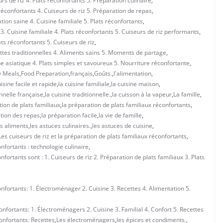
s de riz 4. Plats réconfortants 5. Préparation culinaire
,
réconfortants 4. Cuiseurs de riz 5. Préparation de repas
,
on saine 4. Cuisine familiale 5. Plats réconfortants
,
. Cuisine familiale 4. Plats réconfortants 5. Cuiseurs de riz performants
,
ats réconfortants 5. Cuiseurs de riz
,
ettes traditionnelles 4. Aliments sains 5. Moments de partage
,
e asiatique 4. Plats simples et savoureux 5. Nourriture réconfortante
,
y Meals
,
Food Preparation
,
français
,
Goûts.
,
l'alimentation
,
uisine facile et rapide
,
la cuisine familiale
,
la cuisine maison
,
onnelle française
,
la cuisine traditionnelle.
,
la cuisson à la vapeur
,
La famille
,
tion de plats familiaux
,
la préparation de plats familiaux réconfortants
,
ation des repas
,
la préparation facile
,
la vie de famille
,
es aliments
,
les astuces culinaires.
,
les astuces de cuisine
,
Les cuiseurs de riz et la préparation de plats familiaux réconfortants
,
onfortants : technologie culinaire
,
nfortants sont : 1. Cuiseurs de riz 2. Préparation de plats familiaux 3. Plats
onfortants: 1. Électroménager 2. Cuisine 3. Recettes 4. Alimentation 5.
onfortants: 1. Électroménagers 2. Cuisine 3. Familial 4. Confort 5. Recettes
confortants: Recettes
,
Les électroménagers
,
les épices et condiments.
,