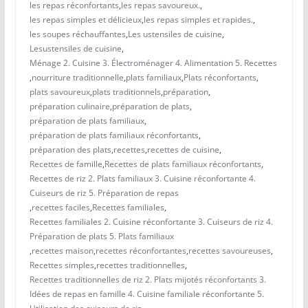
les repas réconfortants
,
les repas savoureux.
,
les repas simples et délicieux
,
les repas simples et rapides.
,
les soupes réchauffantes
,
Les ustensiles de cuisine
,
Lesustensiles de cuisine
,
Ménage 2. Cuisine 3. Électroménager 4. Alimentation 5. Recettes
,
nourriture traditionnelle
,
plats familiaux
,
Plats réconfortants
,
plats savoureux
,
plats traditionnels
,
préparation
,
préparation culinaire
,
préparation de plats
,
préparation de plats familiaux
,
préparation de plats familiaux réconfortants
,
préparation des plats
,
recettes
,
recettes de cuisine
,
Recettes de famille
,
Recettes de plats familiaux réconfortants
,
Recettes de riz 2. Plats familiaux 3. Cuisine réconfortante 4.
Cuiseurs de riz 5. Préparation de repas
,
recettes faciles
,
Recettes familiales
,
Recettes familiales 2. Cuisine réconfortante 3. Cuiseurs de riz 4.
Préparation de plats 5. Plats familiaux
,
recettes maison
,
recettes réconfortantes
,
recettes savoureuses
,
Recettes simples
,
recettes traditionnelles
,
Recettes traditionnelles de riz 2. Plats mijotés réconfortants 3.
Idées de repas en famille 4. Cuisine familiale réconfortante 5.