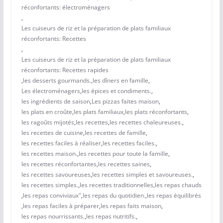
réconfortants: électroménagers
,
Les cuiseurs de riz et la préparation de plats familiaux
réconfortants: Recettes
,
Les cuiseurs de riz et la préparation de plats familiaux
réconfortants: Recettes rapides
,
les desserts gourmands.
,
les dîners en famille
,
Les électroménagers
,
les épices et condiments.
,
les ingrédients de saison
,
Les pizzas faites maison
,
les plats en croûte
,
les plats familiaux
,
les plats réconfortants
,
les ragoûts mijotés
,
les recettes
,
les recettes chaleureuses.
,
les recettes de cuisine
,
les recettes de famille
,
les recettes faciles à réaliser
,
les recettes faciles.
,
les recettes maison.
,
les recettes pour toute la famille
,
les recettes réconfortantes
,
les recettes saines
,
les recettes savoureuses
,
les recettes simples et savoureuses.
,
les recettes simples.
,
les recettes traditionnelles
,
les repas chauds
,
les repas conviviaux"
,
les repas du quotidien.
,
les repas équilibrés
,
les repas faciles à préparer
,
les repas faits maison
,
les repas nourrissants.
,
les repas nutritifs.
,