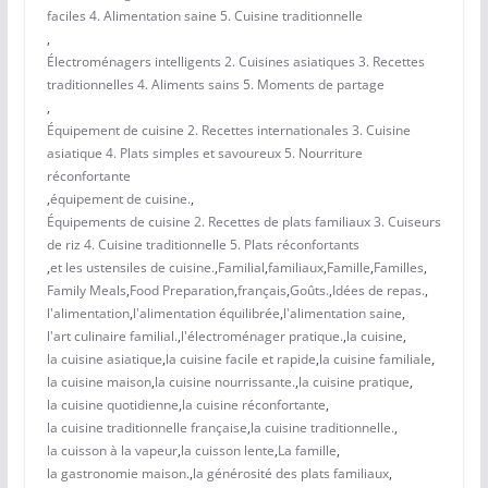
faciles 4. Alimentation saine 5. Cuisine traditionnelle
,
Électroménagers intelligents 2. Cuisines asiatiques 3. Recettes
traditionnelles 4. Aliments sains 5. Moments de partage
,
Équipement de cuisine 2. Recettes internationales 3. Cuisine
asiatique 4. Plats simples et savoureux 5. Nourriture
réconfortante
,
équipement de cuisine.
,
Équipements de cuisine 2. Recettes de plats familiaux 3. Cuiseurs
de riz 4. Cuisine traditionnelle 5. Plats réconfortants
,
et les ustensiles de cuisine.
,
Familial
,
familiaux
,
Famille
,
Familles
,
Family Meals
,
Food Preparation
,
français
,
Goûts.
,
Idées de repas.
,
l'alimentation
,
l'alimentation équilibrée
,
l'alimentation saine
,
l'art culinaire familial.
,
l'électroménager pratique.
,
la cuisine
,
la cuisine asiatique
,
la cuisine facile et rapide
,
la cuisine familiale
,
la cuisine maison
,
la cuisine nourrissante.
,
la cuisine pratique
,
la cuisine quotidienne
,
la cuisine réconfortante
,
la cuisine traditionnelle française
,
la cuisine traditionnelle.
,
la cuisson à la vapeur
,
la cuisson lente
,
La famille
,
la gastronomie maison.
,
la générosité des plats familiaux
,