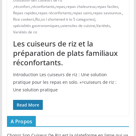
Utilisation des cuiseurs de riz
,
réconfort.
,
réconfortants
,
repas
,
repas chaleureux
,
repas faciles
,
Repas rapides
,
repas réconfortants
,
repas sains
,
repas savoureux.
,
Rice cookers
,
Riz
,
so I shortened it to 5 categories)
,
spécialités gastronomiques
,
ustensiles de cuisine
,
Variétés
,
Variétés de riz
Les cuiseurs de riz et la
préparation de plats familiaux
réconfortants.
Introduction Les cuiseurs de riz : Une solution
pratique pour les repas en solo. »>cuiseurs de riz :
Une solution pratique
Read More
A Propos
Choisir Son Cuiseur De Riz est la plateforme en ligne qui va