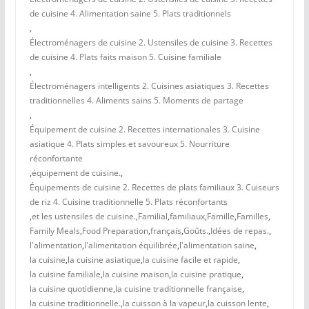
de cuisine 4. Alimentation saine 5. Plats traditionnels
,
Électroménagers de cuisine 2. Ustensiles de cuisine 3. Recettes
de cuisine 4. Plats faits maison 5. Cuisine familiale
,
Électroménagers intelligents 2. Cuisines asiatiques 3. Recettes
traditionnelles 4. Aliments sains 5. Moments de partage
,
Équipement de cuisine 2. Recettes internationales 3. Cuisine
asiatique 4. Plats simples et savoureux 5. Nourriture
réconfortante
,
équipement de cuisine.
,
Équipements de cuisine 2. Recettes de plats familiaux 3. Cuiseurs
de riz 4. Cuisine traditionnelle 5. Plats réconfortants
,
et les ustensiles de cuisine.
,
Familial
,
familiaux
,
Famille
,
Familles
,
Family Meals
,
Food Preparation
,
français
,
Goûts.
,
Idées de repas.
,
l'alimentation
,
l'alimentation équilibrée
,
l'alimentation saine
,
la cuisine
,
la cuisine asiatique
,
la cuisine facile et rapide
,
la cuisine familiale
,
la cuisine maison
,
la cuisine pratique
,
la cuisine quotidienne
,
la cuisine traditionnelle française
,
la cuisine traditionnelle.
,
la cuisson à la vapeur
,
la cuisson lente
,