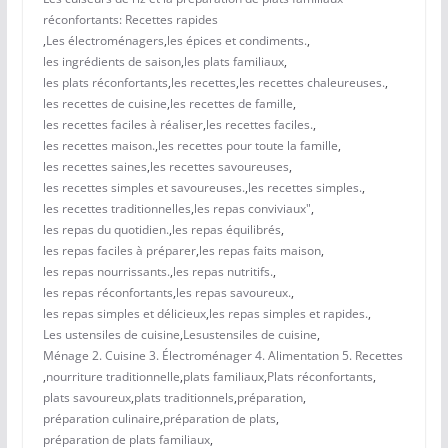
réconfortants: Recettes rapides
,
Les électroménagers
,
les épices et condiments.
,
les ingrédients de saison
,
les plats familiaux
,
les plats réconfortants
,
les recettes
,
les recettes chaleureuses.
,
les recettes de cuisine
,
les recettes de famille
,
les recettes faciles à réaliser
,
les recettes faciles.
,
les recettes maison.
,
les recettes pour toute la famille
,
les recettes saines
,
les recettes savoureuses
,
les recettes simples et savoureuses.
,
les recettes simples.
,
les recettes traditionnelles
,
les repas conviviaux"
,
les repas du quotidien.
,
les repas équilibrés
,
les repas faciles à préparer
,
les repas faits maison
,
les repas nourrissants.
,
les repas nutritifs.
,
les repas réconfortants
,
les repas savoureux.
,
les repas simples et délicieux
,
les repas simples et rapides.
,
Les ustensiles de cuisine
,
Lesustensiles de cuisine
,
Ménage 2. Cuisine 3. Électroménager 4. Alimentation 5. Recettes
,
nourriture traditionnelle
,
plats familiaux
,
Plats réconfortants
,
plats savoureux
,
plats traditionnels
,
préparation
,
préparation culinaire
,
préparation de plats
,
préparation de plats familiaux
,