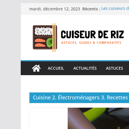
Passer
Récents :
Les cuiseurs d
mardi, décembre 12, 2023
au
recherche de 
Les cuiseurs d
contenu
Gagner du temp
Les cuiseurs d
en grande qua
Les cuiseurs d
personnes âgées
Les cuiseurs d
réconfortants.
ACCUEIL
ACTUALITÉS
ASTUCES
Cuisine 2. Électroménagers 3. Recettes 