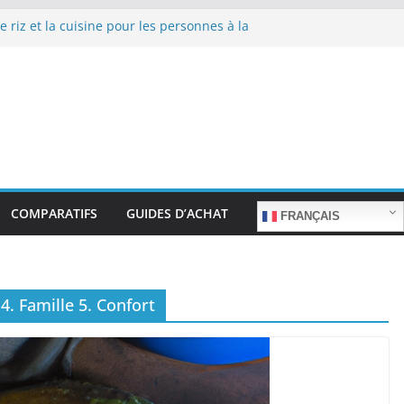
e riz et la cuisine pour les personnes à la
repas sans stress.
e riz et la cuisine rapide en semaine :
s sans sacrifier le goût.
e riz pour les familles nombreuses : Cuisson
ntité.
e riz et la préparation de plats pour les
 : Facilité d’utilisation et nutrition.
e riz et la préparation de plats familiaux
COMPARATIFS
GUIDES D’ACHAT
FRANÇAIS
4. Famille 5. Confort