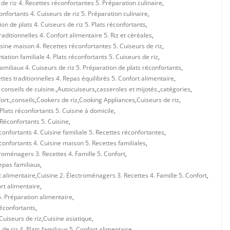
de riz 4. Recettes réconfortantes 5. Préparation culinaire
,
onfortants 4. Cuiseurs de riz 5. Préparation culinaire
,
on de plats 4. Cuiseurs de riz 5. Plats réconfortants
,
ditionnelles 4. Confort alimentaire 5. Riz et céréales
,
sine maison 4. Recettes réconfortantes 5. Cuiseurs de riz
,
ation familiale 4. Plats réconfortants 5. Cuiseurs de riz
,
amiliaux 4. Cuiseurs de riz 5. Préparation de plats réconfortants
,
tes traditionnelles 4. Repas équilibrés 5. Confort alimentaire
,
 conseils de cuisine.
,
Autocuiseurs
,
casseroles et mijotés.
,
catégories
,
ort.
,
conseils
,
Cookers de riz
,
Cooking Appliances
,
Cuiseurs de riz
,
 Plats réconfortants 5. Cuisine à domicile
,
. Réconfortants 5. Cuisine
,
éconfortants 4. Cuisine familiale 5. Recettes réconfortantes
,
éconfortants 4. Cuisine maison 5. Recettes familiales
,
troménagers 3. Recettes 4. Famille 5. Confort
,
epas familiaux
,
t alimentaire
,
Cuisine 2. Électroménagers 3. Recettes 4. Famille 5. Confort
,
ort alimentaire
,
 5. Préparation alimentaire
,
Réconfortants
,
Cuiseurs de riz
,
Cuisine asiatique
,
de riz 4. Plats familiaux 5. Confort alimentaire
,