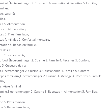
milial
,
Électroménager 2. Cuisine 3. Alimentation 4. Recettes 5. Famille
,
amilles
,
ats cuisinés
,
lles
,
tes 5. Alimentation
,
tes 5. Alimentation
,
es 5. Plats familiaux
,
es familiales 5. Confort alimentaire
,
tation 5. Repas en famille
,
s de riz
,
 5. Cuiseurs de riz
,
t food
,
Électroménager 2. Cuisine 3. Famille 4. Recettes 5. Confort
,
s 5. Cuiseurs de riz
,
t
,
Électroménager 2. Cuisine 3. Gastronomie 4. Famille 5. Confort
,
epas familiaux
,
Électroménager 2. Cuisine 3. Ménage 4. Recettes 5. Famille
 Riz
,
en-être familial
,
amille
,
Électroménager 2. Cuisine 3. Recettes 4. Alimentation 5. Familles
,
le
,
ine 5. Plats maison
,
ine 5. Repas familiaux
,