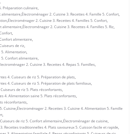
,
5. Préparation culinaire
,
t alimentaire
,
Électroménager 2. Cuisine 3. Recettes 4. Famille 5. Confort
,
ation
,
Électroménager 2. Cuisine 3. Recettes 4. Familles 5. Confort
,
rt alimentaire
,
Électroménager 2. Cuisine 3. Recettes 4. Familles 5. Riz
,
 Confort
,
 Confort alimentaire
,
Cuiseurs de riz
,
s 5. Alimentation
,
s 5. Confort alimentaire
,
lectroménager 2. Cuisine 3. Recettes 4. Repas 5. Familles
,
tes 4. Cuiseurs de riz 5. Préparation de plats
,
tes 4. Cuiseurs de riz 5. Préparation de plats familiaux
,
Cuiseurs de riz 5. Plats réconfortants
,
s 4. Alimentation saine 5. Plats réconfortants
,
ats réconfortants
,
5. Cuisine
,
Électroménager 2. Recettes 3. Cuisine 4. Alimentation 5. Famille
rt
,
 Cuiseurs de riz 5. Confort alimentaire
,
Électroménager de cuisine
,
 Recettes traditionnelles 4. Plats savoureux 5. Cuisson facile et rapide
,
es 3. Alimentation familiale 4. Repas réconfortants 5. Cuiseurs de riz