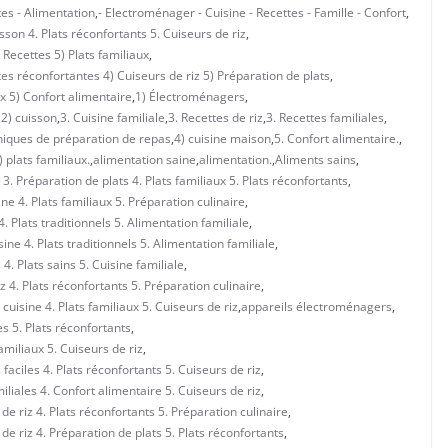
tes - Alimentation
,
- Electroménager - Cuisine - Recettes - Famille - Confort
,
sson 4. Plats réconfortants 5. Cuiseurs de riz
,
Recettes 5) Plats familiaux
,
es réconfortantes 4) Cuiseurs de riz 5) Préparation de plats
,
x 5) Confort alimentaire
,
1) Électroménagers
,
,
2) cuisson
,
3. Cuisine familiale
,
3. Recettes de riz
,
3. Recettes familiales
,
niques de préparation de repas
,
4) cuisine maison
,
5. Confort alimentaire.
,
) plats familiaux.
,
alimentation saine
,
alimentation.
,
Aliments sains
,
 3. Préparation de plats 4. Plats familiaux 5. Plats réconfortants
,
ne 4. Plats familiaux 5. Préparation culinaire
,
. Plats traditionnels 5. Alimentation familiale
,
ne 4. Plats traditionnels 5. Alimentation familiale
,
4. Plats sains 5. Cuisine familiale
,
z 4. Plats réconfortants 5. Préparation culinaire
,
cuisine 4. Plats familiaux 5. Cuiseurs de riz
,
appareils électroménagers
,
s 5. Plats réconfortants
,
amiliaux 5. Cuiseurs de riz
,
faciles 4. Plats réconfortants 5. Cuiseurs de riz
,
iliales 4. Confort alimentaire 5. Cuiseurs de riz
,
de riz 4. Plats réconfortants 5. Préparation culinaire
,
de riz 4. Préparation de plats 5. Plats réconfortants
,