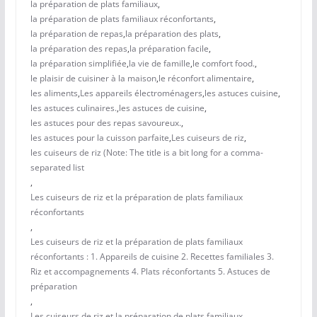
la préparation de plats familiaux
,
la préparation de plats familiaux réconfortants
,
la préparation de repas
,
la préparation des plats
,
la préparation des repas
,
la préparation facile
,
la préparation simplifiée
,
la vie de famille
,
le comfort food.
,
le plaisir de cuisiner à la maison
,
le réconfort alimentaire
,
les aliments
,
Les appareils électroménagers
,
les astuces cuisine
,
les astuces culinaires.
,
les astuces de cuisine
,
les astuces pour des repas savoureux.
,
les astuces pour la cuisson parfaite
,
Les cuiseurs de riz
,
les cuiseurs de riz (Note: The title is a bit long for a comma-
separated list
,
Les cuiseurs de riz et la préparation de plats familiaux
réconfortants
,
Les cuiseurs de riz et la préparation de plats familiaux
réconfortants : 1. Appareils de cuisine 2. Recettes familiales 3.
Riz et accompagnements 4. Plats réconfortants 5. Astuces de
préparation
,
Les cuiseurs de riz et la préparation de plats familiaux