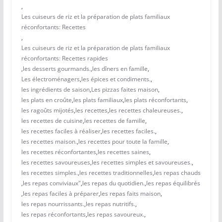
,
Les cuiseurs de riz et la préparation de plats familiaux
réconfortants: Recettes
,
Les cuiseurs de riz et la préparation de plats familiaux
réconfortants: Recettes rapides
,
les desserts gourmands.
,
les dîners en famille
,
Les électroménagers
,
les épices et condiments.
,
les ingrédients de saison
,
Les pizzas faites maison
,
les plats en croûte
,
les plats familiaux
,
les plats réconfortants
,
les ragoûts mijotés
,
les recettes
,
les recettes chaleureuses.
,
les recettes de cuisine
,
les recettes de famille
,
les recettes faciles à réaliser
,
les recettes faciles.
,
les recettes maison.
,
les recettes pour toute la famille
,
les recettes réconfortantes
,
les recettes saines
,
les recettes savoureuses
,
les recettes simples et savoureuses.
,
les recettes simples.
,
les recettes traditionnelles
,
les repas chauds
,
les repas conviviaux"
,
les repas du quotidien.
,
les repas équilibrés
,
les repas faciles à préparer
,
les repas faits maison
,
les repas nourrissants.
,
les repas nutritifs.
,
les repas réconfortants
,
les repas savoureux.
,