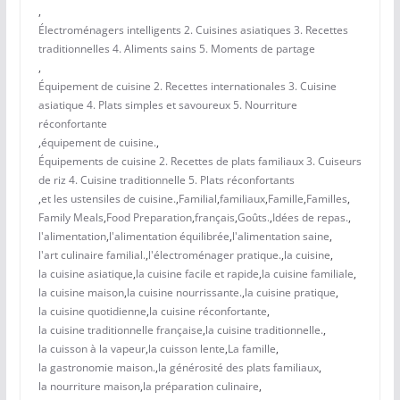
,
Électroménagers intelligents 2. Cuisines asiatiques 3. Recettes
traditionnelles 4. Aliments sains 5. Moments de partage
,
Équipement de cuisine 2. Recettes internationales 3. Cuisine
asiatique 4. Plats simples et savoureux 5. Nourriture
réconfortante
,
équipement de cuisine.
,
Équipements de cuisine 2. Recettes de plats familiaux 3. Cuiseurs
de riz 4. Cuisine traditionnelle 5. Plats réconfortants
,
et les ustensiles de cuisine.
,
Familial
,
familiaux
,
Famille
,
Familles
,
Family Meals
,
Food Preparation
,
français
,
Goûts.
,
Idées de repas.
,
l'alimentation
,
l'alimentation équilibrée
,
l'alimentation saine
,
l'art culinaire familial.
,
l'électroménager pratique.
,
la cuisine
,
la cuisine asiatique
,
la cuisine facile et rapide
,
la cuisine familiale
,
la cuisine maison
,
la cuisine nourrissante.
,
la cuisine pratique
,
la cuisine quotidienne
,
la cuisine réconfortante
,
la cuisine traditionnelle française
,
la cuisine traditionnelle.
,
la cuisson à la vapeur
,
la cuisson lente
,
La famille
,
la gastronomie maison.
,
la générosité des plats familiaux
,
la nourriture maison
,
la préparation culinaire
,