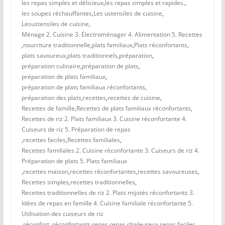
les repas simples et délicieux
,
les repas simples et rapides.
,
les soupes réchauffantes
,
Les ustensiles de cuisine
,
Lesustensiles de cuisine
,
Ménage 2. Cuisine 3. Électroménager 4. Alimentation 5. Recettes
,
nourriture traditionnelle
,
plats familiaux
,
Plats réconfortants
,
plats savoureux
,
plats traditionnels
,
préparation
,
préparation culinaire
,
préparation de plats
,
préparation de plats familiaux
,
préparation de plats familiaux réconfortants
,
préparation des plats
,
recettes
,
recettes de cuisine
,
Recettes de famille
,
Recettes de plats familiaux réconfortants
,
Recettes de riz 2. Plats familiaux 3. Cuisine réconfortante 4.
Cuiseurs de riz 5. Préparation de repas
,
recettes faciles
,
Recettes familiales
,
Recettes familiales 2. Cuisine réconfortante 3. Cuiseurs de riz 4.
Préparation de plats 5. Plats familiaux
,
recettes maison
,
recettes réconfortantes
,
recettes savoureuses
,
Recettes simples
,
recettes traditionnelles
,
Recettes traditionnelles de riz 2. Plats mijotés réconfortants 3.
Idées de repas en famille 4. Cuisine familiale réconfortante 5.
Utilisation des cuiseurs de riz
,
réconfort.
,
réconfortants
,
repas
,
repas chaleureux
,
repas faciles
,