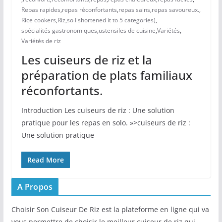
Repas rapides
,
repas réconfortants
,
repas sains
,
repas savoureux.
,
Rice cookers
,
Riz
,
so I shortened it to 5 categories)
,
spécialités gastronomiques
,
ustensiles de cuisine
,
Variétés
,
Variétés de riz
Les cuiseurs de riz et la
préparation de plats familiaux
réconfortants.
Introduction Les cuiseurs de riz : Une solution
pratique pour les repas en solo. »>cuiseurs de riz :
Une solution pratique
Read More
A Propos
Choisir Son Cuiseur De Riz est la plateforme en ligne qui va
vous permettre de choisir le meilleur cuiseur de riz qui