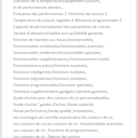
,
Élévation de la température
,
Équipement culinaire.
,
et de performances élevées.
,
Évaluation des performances 2. Fonctions de cuisson 3.
Température de cuisson réglable 4. Minuterie programmable 5.
Capacité de personnalisation des paramètres de cuisson
,
facilité d'utilisation
,
Fiabilité accrue
,
Fiabilité garantie
,
Fonction de maintien au chaud.
,
fonctionnalités
,
Fonctionnalités améliorées
,
Fonctionnalités avancées
,
fonctionnalités modernes
,
Fonctionnalités spéciales
,
fonctionnalités supplémentaires
,
Fonctionnement intuitif
,
Fonctionnement précis
,
Fonctions avancées
,
Fonctions intelligentes
,
Fonctions multiples
,
Fonctions polyvalentes
,
Fonctions pratiques
,
Fonctions programmables
,
Fonctions spéciales
,
Fonctions supplémentaires
,
gadgets culinaires
,
garantie
,
Guide d'achat pour des cuiseurs de riz personnalisables
,
Guide d'achat."
,
guides d'achat.
,
Haute capacité
,
Haute performance
,
Haute qualité.
,
Innovations.
,
Les avantages du contrôle avancé dans les cuiseurs de riz
,
Les cuiseurs de riz
,
Les cuiseurs de riz : fonctionnalités avancées
,
Les cuiseurs de riz : Fonctions de programmation
,
Les cuiseurs de riz : Options de cuisson
,