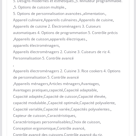
5. Designs modernes et esthétiques.
,
5. Minuteur programmable.
,
5. Options de cuisson multiple.
,
5. Options de personnalisation avancées.
,
alimentation.
,
Appareil culinaire
,
Appareils culinaires.
,
Appareils de cuisine
,
Appareils de cuisine 2. Électroménagers 3. Cuiseurs
automatiques 4. Options de programmation 5. Contrôle précis
,
Appareils de cuisson
,
appareils électriques.
,
appareils électroménagers
,
Appareils électroménagers 2. Cuisine 3. Cuiseurs de riz 4.
Personnalisation 5. Contrôle avancé
,
Appareils électroménagers 2. Cuisine 3. Rice cookers 4. Options
de personnalisation 5. Contrôle avancé
,
Appareils ménagers
,
Articles ménagers
,
Avantages
,
Avantages pratiques
,
capacité
,
Capacité adaptable
,
Capacité adaptée
,
Capacité de cuisson
,
Capacité élevée
,
capacité modulable.
,
Capacité optimale
,
Capacité polyvalente
,
Capacité variable
,
Capacité variée
,
Capacités polyvalentes.
,
Capteur de cuisson.
,
Caractéristiques
,
Caractéristiques personnalisables
,
Choix de cuisson
,
Conception ergonomique
,
Contrôle avancé
,
Contrôle avancé des cuissons
,
Contrôle avancé du riz
,