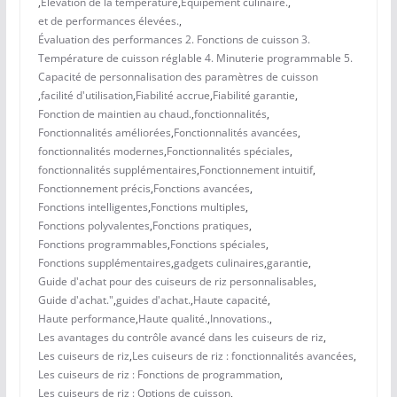
,
Élévation de la température
,
Équipement culinaire.
,
et de performances élevées.
,
Évaluation des performances 2. Fonctions de cuisson 3.
Température de cuisson réglable 4. Minuterie programmable 5.
Capacité de personnalisation des paramètres de cuisson
,
facilité d'utilisation
,
Fiabilité accrue
,
Fiabilité garantie
,
Fonction de maintien au chaud.
,
fonctionnalités
,
Fonctionnalités améliorées
,
Fonctionnalités avancées
,
fonctionnalités modernes
,
Fonctionnalités spéciales
,
fonctionnalités supplémentaires
,
Fonctionnement intuitif
,
Fonctionnement précis
,
Fonctions avancées
,
Fonctions intelligentes
,
Fonctions multiples
,
Fonctions polyvalentes
,
Fonctions pratiques
,
Fonctions programmables
,
Fonctions spéciales
,
Fonctions supplémentaires
,
gadgets culinaires
,
garantie
,
Guide d'achat pour des cuiseurs de riz personnalisables
,
Guide d'achat."
,
guides d'achat.
,
Haute capacité
,
Haute performance
,
Haute qualité.
,
Innovations.
,
Les avantages du contrôle avancé dans les cuiseurs de riz
,
Les cuiseurs de riz
,
Les cuiseurs de riz : fonctionnalités avancées
,
Les cuiseurs de riz : Fonctions de programmation
,
Les cuiseurs de riz : Options de cuisson
,