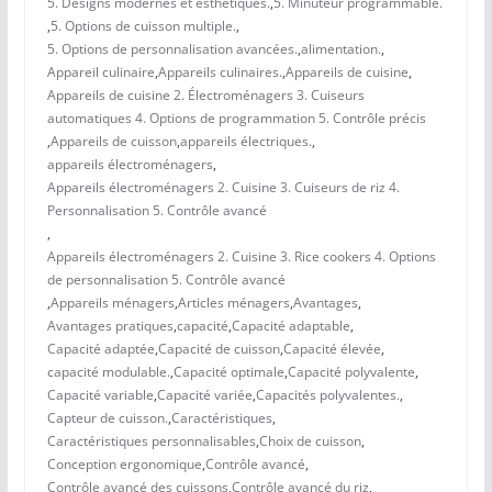
5. Designs modernes et esthétiques.
,
5. Minuteur programmable.
,
5. Options de cuisson multiple.
,
5. Options de personnalisation avancées.
,
alimentation.
,
Appareil culinaire
,
Appareils culinaires.
,
Appareils de cuisine
,
Appareils de cuisine 2. Électroménagers 3. Cuiseurs
automatiques 4. Options de programmation 5. Contrôle précis
,
Appareils de cuisson
,
appareils électriques.
,
appareils électroménagers
,
Appareils électroménagers 2. Cuisine 3. Cuiseurs de riz 4.
Personnalisation 5. Contrôle avancé
,
Appareils électroménagers 2. Cuisine 3. Rice cookers 4. Options
de personnalisation 5. Contrôle avancé
,
Appareils ménagers
,
Articles ménagers
,
Avantages
,
Avantages pratiques
,
capacité
,
Capacité adaptable
,
Capacité adaptée
,
Capacité de cuisson
,
Capacité élevée
,
capacité modulable.
,
Capacité optimale
,
Capacité polyvalente
,
Capacité variable
,
Capacité variée
,
Capacités polyvalentes.
,
Capteur de cuisson.
,
Caractéristiques
,
Caractéristiques personnalisables
,
Choix de cuisson
,
Conception ergonomique
,
Contrôle avancé
,
Contrôle avancé des cuissons
,
Contrôle avancé du riz
,