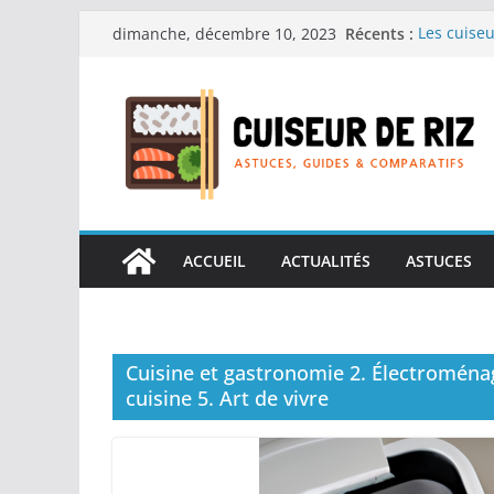
Passer
Récents :
Les cuiseu
dimanche, décembre 10, 2023
au
recherche
Les cuiseu
contenu
Gagner du 
Les cuiseu
en grande
Les cuiseu
personnes 
Les cuiseu
réconforta
ACCUEIL
ACTUALITÉS
ASTUCES
Cuisine et gastronomie 2. Électroménag
cuisine 5. Art de vivre