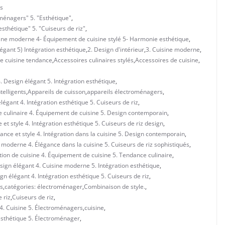
s
 ménagers" 5. "Esthétique"
,
esthétique" 5. "Cuiseurs de riz"
,
sine moderne 4- Équipement de cuisine stylé 5- Harmonie esthétique
,
égant 5) Intégration esthétique
,
2. Design d'intérieur
,
3. Cuisine moderne
,
e cuisine tendance
,
Accessoires culinaires stylés
,
Accessoires de cuisine
,
. Design élégant 5. Intégration esthétique
,
telligents
,
Appareils de cuisson
,
appareils électroménagers
,
gant 4. Intégration esthétique 5. Cuiseurs de riz
,
 culinaire 4. Équipement de cuisine 5. Design contemporain
,
t style 4. Intégration esthétique 5. Cuiseurs de riz design
,
nce et style 4. Intégration dans la cuisine 5. Design contemporain
,
 moderne 4. Élégance dans la cuisine 5. Cuiseurs de riz sophistiqués
,
tion de cuisine 4. Équipement de cuisine 5. Tendance culinaire
,
ign élégant 4. Cuisine moderne 5. Intégration esthétique
,
n élégant 4. Intégration esthétique 5. Cuiseurs de riz
,
és
,
catégories: électroménager
,
Combinaison de style.
,
 riz
,
Cuiseurs de riz
,
 4. Cuisine 5. Électroménagers
,
cuisine
,
 esthétique 5. Électroménager
,