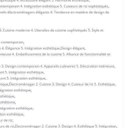
phistiqué 4. Accessoire élégant 5. Harmonie esthétique
,
temporain 4. Intégration esthétique 5. Cuiseurs de riz sophistiqués
,
reils électroménagers élégants 4. Tendance en matière de design de
 Cuisine moderne 4. Utensiles de cuisine sophistiqués 5. Style et
 contemporain
,
 4. Élégance 5. Intégration esthétique
,
Design élégant
,
ieuse 4. Embellissement de la cuisine 5. Alliance de fonctionnalité et
 3. Design contemporain 4. Appareils culinaires 5. Décoration intérieure
,
nt 5. Intégration esthétique
,
ant 5. Intégration esthétique
,
étique
,
Électroménager 2. Cuisine 3. Design 4. Cuiseur de riz 5. Esthétique
,
tégration esthétique
,
Esthétique
,
Esthétisme
,
ntégration esthétique
,
tion esthétique
,
r de riz
,
urs de riz
,
Electroménager 2. Cuisine 3. Design 4. Esthétique 5. Intégration
,