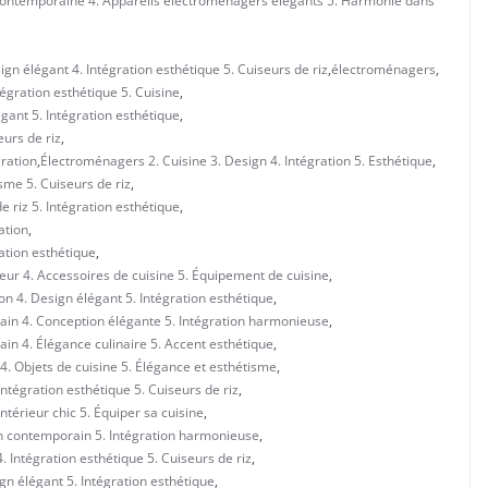
contemporaine 4. Appareils électroménagers élégants 5. Harmonie dans
 élégant 4. Intégration esthétique 5. Cuiseurs de riz
,
électroménagers
,
égration esthétique 5. Cuisine
,
gant 5. Intégration esthétique
,
eurs de riz
,
gration
,
Électroménagers 2. Cuisine 3. Design 4. Intégration 5. Esthétique
,
sme 5. Cuiseurs de riz
,
 riz 5. Intégration esthétique
,
ation
,
ation esthétique
,
ieur 4. Accessoires de cuisine 5. Équipement de cuisine
,
n 4. Design élégant 5. Intégration esthétique
,
in 4. Conception élégante 5. Intégration harmonieuse
,
n 4. Élégance culinaire 5. Accent esthétique
,
4. Objets de cuisine 5. Élégance et esthétisme
,
tégration esthétique 5. Cuiseurs de riz
,
térieur chic 5. Équiper sa cuisine
,
n contemporain 5. Intégration harmonieuse
,
 Intégration esthétique 5. Cuiseurs de riz
,
gn élégant 5. Intégration esthétique
,