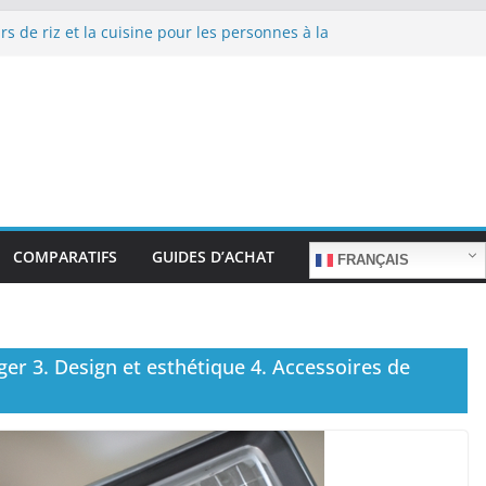
rs de riz et la cuisine pour les personnes à la
 de repas sans stress.
rs de riz et la cuisine rapide en semaine :
temps sans sacrifier le goût.
rs de riz pour les familles nombreuses : Cuisson
 quantité.
rs de riz et la préparation de plats pour les
âgées : Facilité d’utilisation et nutrition.
rs de riz et la préparation de plats familiaux
nts.
COMPARATIFS
GUIDES D’ACHAT
FRANÇAIS
er 3. Design et esthétique 4. Accessoires de