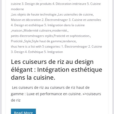
cuisine 3. Design de produits 4. Décoration intérieure 5. Cuisine
moderne
,
Les objets de haute technologie.
,
Les ustensiles de cuisine
,
Maison et décoration 2. Électroménager 3. Cuisine et ustensiles
4. Design et esthétique 5. Intégration dans la cuisine
,
maison.
,
Modernité culinaire
,
modernité.
,
petits électroménagers stylés
,
Praticité et sophistication.
,
Praticité.
,
Style
,
Style haut de gamme
,
tendance
,
thus here is a list with 5 categories: 1. Électroménager 2. Cuisine
3. Design 4. Esthétique 5. Intégration
Les cuiseurs de riz au design
élégant : Intégration esthétique
dans la cuisine.
​ Les cuiseurs​ de riz au cuiseurs de riz haut de
gamme : Luxe et performance en cuisine. »>cuiseurs
de riz
Read More