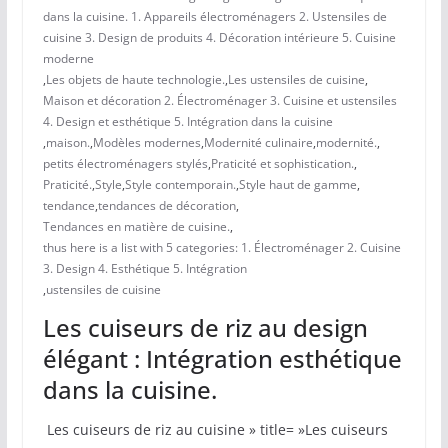
dans la cuisine. 1. Appareils électroménagers 2. Ustensiles de
cuisine 3. Design de produits 4. Décoration intérieure 5. Cuisine
moderne
,
Les objets de haute technologie.
,
Les ustensiles de cuisine
,
Maison et décoration 2. Électroménager 3. Cuisine et ustensiles
4. Design et esthétique 5. Intégration dans la cuisine
,
maison.
,
Modèles modernes
,
Modernité culinaire
,
modernité.
,
petits électroménagers stylés
,
Praticité et sophistication.
,
Praticité.
,
Style
,
Style contemporain.
,
Style haut de gamme
,
tendance
,
tendances de décoration
,
Tendances en matière de cuisine.
,
thus here is a list with 5 categories: 1. Électroménager 2. Cuisine
3. Design 4. Esthétique 5. Intégration
,
ustensiles de cuisine
Les cuiseurs de riz au design
élégant : Intégration esthétique
dans la cuisine.
​ Les cuiseurs​ de riz au cuisine » title= »Les cuiseurs