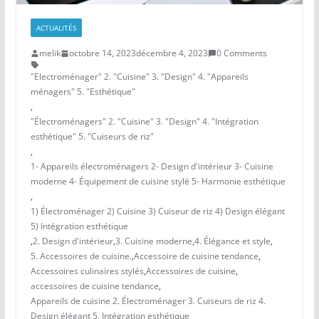
ACTUALITÉS
melik
octobre 14, 2023
décembre 4, 2023
0 Comments
"Electroménager" 2. "Cuisine" 3. "Design" 4. "Appareils
ménagers" 5. "Esthétique"
,
"Électroménagers" 2. "Cuisine" 3. "Design" 4. "Intégration
esthétique" 5. "Cuiseurs de riz"
,
1- Appareils électroménagers 2- Design d'intérieur 3- Cuisine
moderne 4- Équipement de cuisine stylé 5- Harmonie esthétique
,
1) Électroménager 2) Cuisine 3) Cuiseur de riz 4) Design élégant
5) Intégration esthétique
,
2. Design d'intérieur
,
3. Cuisine moderne
,
4. Élégance et style
,
5. Accessoires de cuisine.
,
Accessoire de cuisine tendance
,
Accessoires culinaires stylés
,
Accessoires de cuisine
,
accessoires de cuisine tendance
,
Appareils de cuisine 2. Électroménager 3. Cuiseurs de riz 4.
Design élégant 5. Intégration esthétique