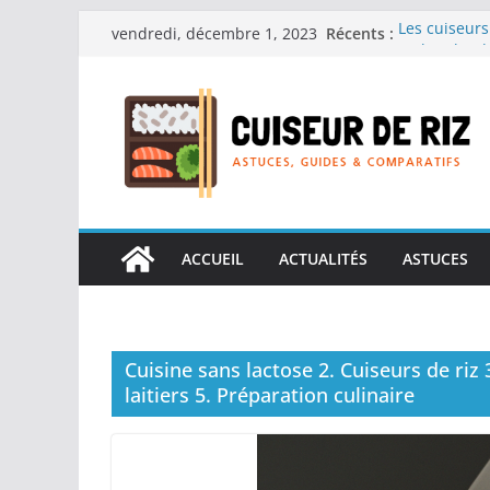
Passer
Récents :
Les cuiseurs
vendredi, décembre 1, 2023
au
recherche de
Les cuiseurs
contenu
Gagner du te
Les cuiseurs
en grande q
Les cuiseurs
personnes âgé
Les cuiseurs
réconfortant
ACCUEIL
ACTUALITÉS
ASTUCES
Cuisine sans lactose 2. Cuiseurs de riz 
laitiers 5. Préparation culinaire