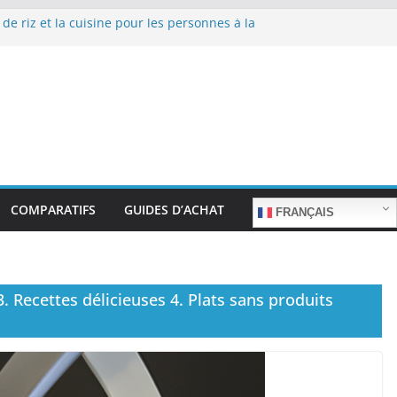
 de riz et la cuisine pour les personnes à la
 repas sans stress.
 de riz et la cuisine rapide en semaine :
mps sans sacrifier le goût.
 de riz pour les familles nombreuses : Cuisson
uantité.
 de riz et la préparation de plats pour les
es : Facilité d’utilisation et nutrition.
 de riz et la préparation de plats familiaux
s.
COMPARATIFS
GUIDES D’ACHAT
FRANÇAIS
3. Recettes délicieuses 4. Plats sans produits