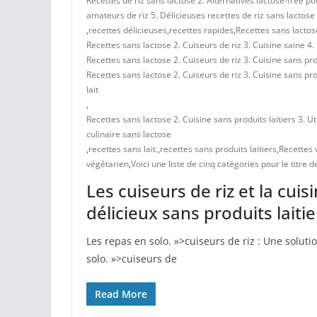
Recettes de riz sans lactose 2. Alternatives lactose-free pour
amateurs de riz 5. Délicieuses recettes de riz sans lactose
,
recettes délicieuses
,
recettes rapides
,
Recettes sans lactos
Recettes sans lactose 2. Cuiseurs de riz 3. Cuisine saine 4.
Recettes sans lactose 2. Cuiseurs de riz 3. Cuisine sans prod
Recettes sans lactose 2. Cuiseurs de riz 3. Cuisine sans prod
lait
,
Recettes sans lactose 2. Cuisine sans produits laitiers 3. Ut
culinaire sans lactose
,
recettes sans lait.
,
recettes sans produits laitiers
,
Recettes 
végétarien
,
Voici une liste de cinq catégories pour le titre de
Les cuiseurs de riz et la cuis
délicieux sans produits laitie
Les‌ repas en solo. »>cuiseurs de riz : Une solut
solo. »>cuiseurs de
Read More