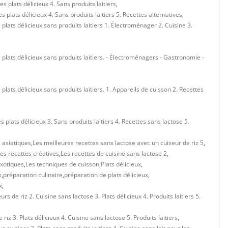
es plats délicieux 4. Sans produits laitiers
,
s plats délicieux 4. Sans produits laitiers 5. Recettes alternatives
,
 plats délicieux sans produits laitiers 1. Électroménager 2. Cuisine 3.
s plats délicieux sans produits laitiers. - Électroménagers - Gastronomie -
 plats délicieux sans produits laitiers. 1. Appareils de cuisson 2. Recettes
s plats délicieux 3. Sans produits laitiers 4. Recettes sans lactose 5.
s asiatiques
,
Les meilleures recettes sans lactose avec un cuiseur de riz 5
,
es recettes créatives
,
Les recettes de cuisine sans lactose 2
,
exotiques
,
Les techniques de cuisson
,
Plats délicieux
,
s
,
préparation culinaire
,
préparation de plats délicieux
,
x
,
urs de riz 2. Cuisine sans lactose 3. Plats délicieux 4. Produits laitiers 5.
riz 3. Plats délicieux 4. Cuisine sans lactose 5. Produits laitiers
,