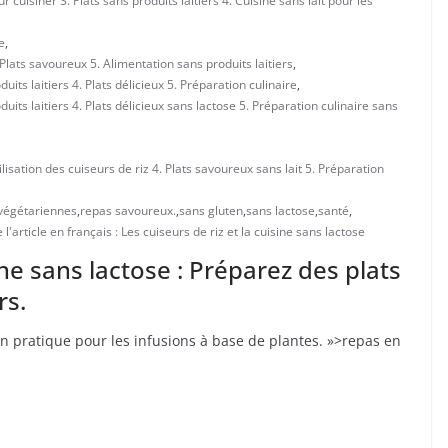
 cuisiner 3. Plats sans produits laitiers 4. Cuisine sans lait pour les
e
,
 Plats savoureux 5. Alimentation sans produits laitiers
,
uits laitiers 4. Plats délicieux 5. Préparation culinaire
,
uits laitiers 4. Plats délicieux sans lactose 5. Préparation culinaire sans
ilisation des cuiseurs de riz 4. Plats savoureux sans lait 5. Préparation
végétariennes
,
repas savoureux.
,
sans gluten
,
sans lactose
,
santé
,
 l'article en français : Les cuiseurs de riz et la cuisine sans lactose
ine sans lactose : Préparez des plats
rs.
ion pratique pour les infusions à base de plantes. »>repas en