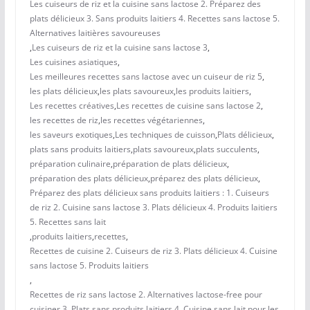
Les cuiseurs de riz et la cuisine sans lactose 2. Préparez des
plats délicieux 3. Sans produits laitiers 4. Recettes sans lactose 5.
Alternatives laitières savoureuses
,
Les cuiseurs de riz et la cuisine sans lactose 3
,
Les cuisines asiatiques
,
Les meilleures recettes sans lactose avec un cuiseur de riz 5
,
les plats délicieux
,
les plats savoureux
,
les produits laitiers
,
Les recettes créatives
,
Les recettes de cuisine sans lactose 2
,
les recettes de riz
,
les recettes végétariennes
,
les saveurs exotiques
,
Les techniques de cuisson
,
Plats délicieux
,
plats sans produits laitiers
,
plats savoureux
,
plats succulents
,
préparation culinaire
,
préparation de plats délicieux
,
préparation des plats délicieux
,
préparez des plats délicieux
,
Préparez des plats délicieux sans produits laitiers : 1. Cuiseurs
de riz 2. Cuisine sans lactose 3. Plats délicieux 4. Produits laitiers
5. Recettes sans lait
,
produits laitiers
,
recettes
,
Recettes de cuisine 2. Cuiseurs de riz 3. Plats délicieux 4. Cuisine
sans lactose 5. Produits laitiers
,
Recettes de riz sans lactose 2. Alternatives lactose-free pour
cuisiner 3. Plats sans produits laitiers 4. Cuisine sans lait pour les