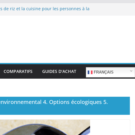
s de riz et la cuisine pour les personnes à la
de repas sans stress.
s de riz et la cuisine rapide en semaine :
emps sans sacrifier le goût.
s de riz pour les familles nombreuses : Cuisson
quantité.
s de riz et la préparation de plats pour les
gées : Facilité d’utilisation et nutrition.
s de riz et la préparation de plats familiaux
ts.
COMPARATIFS
GUIDES D’ACHAT
FRANÇAIS
 environnemental 4. Options écologiques 5.