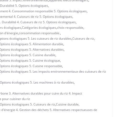
abilité 5. Impact environnemental
,
appareils électroménagers
,
Durabilité 5. Options écologiques
,
nement 4. Consommation responsable 5. Options écologiques
,
nemental 4. Cuiseurs de riz 5. Options écologiques
,
Durabilité 4. Cuiseurs de riz 5. Options écologiques
,
rs écologiques
,
Catégories écologiques
,
choix responsable
,
n d'énergie
,
consommation responsable.
,
ptions écologiques 5. Les cuiseurs de riz durables
,
Cuiseurs de riz
,
 Options écologiques 5. Alimentation durable
,
 Options écologiques 5. Alternatives durables
,
 Options écologiques 5. Cuisine durable
,
 Options écologiques 5. Cuisine écologique
,
 Options écologiques 5. Cuisine responsable
,
. Options écologiques 5. Les impacts environnementaux des cuiseurs de riz
 Options écologiques 5. Les machines à riz durables
,
bone 3. Alternatives durables pour cuire du riz 4. Impact
 pour cuisiner du riz
 Options écologiques 5. Cuiseurs de riz
,
Cuisine durable
,
 d'énergie 4. Gestion des déchets 5. Alternatives respectueuses de