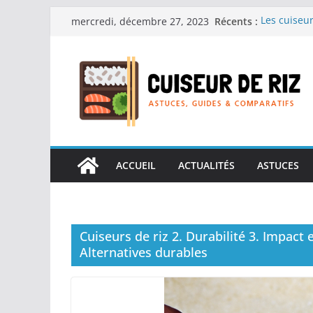
Passer
Récents :
Les cuiseur
mercredi, décembre 27, 2023
au
recherche 
Les cuiseur
contenu
Gagner du t
Les cuiseur
en grande 
Les cuiseur
personnes â
Les cuiseur
réconfortan
ACCUEIL
ACTUALITÉS
ASTUCES
Cuiseurs de riz 2. Durabilité 3. Impact
Alternatives durables