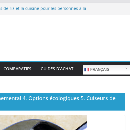
s de riz et la cuisine pour les personnes à la
de repas sans stress.
s de riz et la cuisine rapide en semaine :
emps sans sacrifier le goût.
s de riz pour les familles nombreuses : Cuisson
quantité.
s de riz et la préparation de plats pour les
gées : Facilité d’utilisation et nutrition.
s de riz et la préparation de plats familiaux
ts.
COMPARATIFS
GUIDES D’ACHAT
FRANÇAIS
nnemental 4. Options écologiques 5. Cuiseurs de