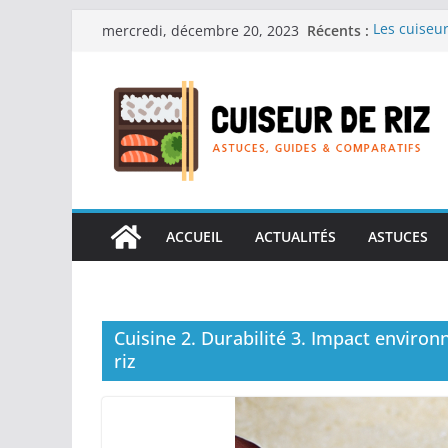
Passer
Récents :
Les cuiseur
mercredi, décembre 20, 2023
au
recherche 
Les cuiseur
contenu
Gagner du t
Les cuiseur
en grande 
Les cuiseur
personnes â
Les cuiseur
réconfortan
ACCUEIL
ACTUALITÉS
ASTUCES
Cuisine 2. Durabilité 3. Impact enviro
riz