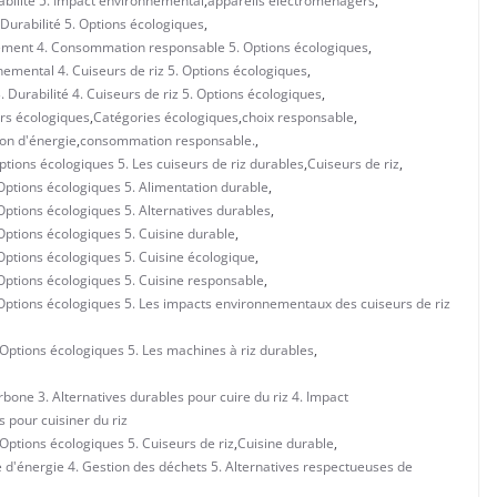
abilité 5. Impact environnemental
,
appareils électroménagers
,
Durabilité 5. Options écologiques
,
nement 4. Consommation responsable 5. Options écologiques
,
nemental 4. Cuiseurs de riz 5. Options écologiques
,
Durabilité 4. Cuiseurs de riz 5. Options écologiques
,
rs écologiques
,
Catégories écologiques
,
choix responsable
,
n d'énergie
,
consommation responsable.
,
ptions écologiques 5. Les cuiseurs de riz durables
,
Cuiseurs de riz
,
 Options écologiques 5. Alimentation durable
,
 Options écologiques 5. Alternatives durables
,
 Options écologiques 5. Cuisine durable
,
 Options écologiques 5. Cuisine écologique
,
 Options écologiques 5. Cuisine responsable
,
. Options écologiques 5. Les impacts environnementaux des cuiseurs de riz
 Options écologiques 5. Les machines à riz durables
,
bone 3. Alternatives durables pour cuire du riz 4. Impact
 pour cuisiner du riz
 Options écologiques 5. Cuiseurs de riz
,
Cuisine durable
,
 d'énergie 4. Gestion des déchets 5. Alternatives respectueuses de