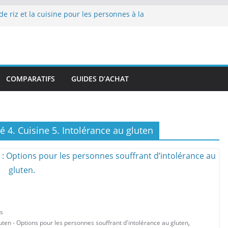
de riz et la cuisine pour les personnes à la
 repas sans stress.
de riz et la cuisine rapide en semaine :
ps sans sacrifier le goût.
de riz pour les familles nombreuses : Cuisson
antité.
de riz et la préparation de plats pour les
COMPARATIFS
GUIDES D’ACHAT
s : Facilité d’utilisation et nutrition.
de riz et la préparation de plats familiaux
.
é 4. Cuisine 5. Intolérance au gluten
s
gluten - Options pour les personnes souffrant d'intolérance au gluten
,