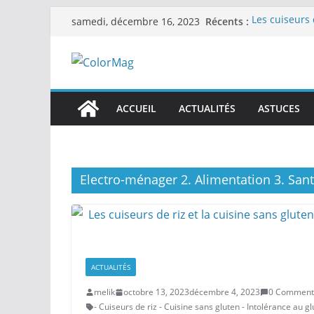
Passer
Récents :
Les cuiseurs 
samedi, décembre 16, 2023
au
recherche de
Les cuiseurs 
contenu
Gagner du tem
Les cuiseurs 
en grande qu
Les cuiseurs 
ACCUEIL
ACTUALITÉS
ASTUCES
personnes âgée
Les cuiseurs 
réconfortants
Electro-ménager 2. Alimentation 3. Sant
ACTUALITÉS
melik
octobre 13, 2023
décembre 4, 2023
0 Comment
- Cuiseurs de riz - Cuisine sans gluten - Intolérance au 