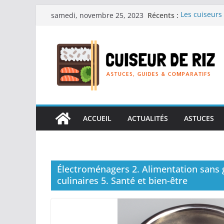
Passer
Récents :
Les cuiseurs 
samedi, novembre 25, 2023
au
recherche de
Les cuiseurs 
contenu
Gagner du te
Les cuiseurs
en grande qu
Les cuiseurs 
personnes âgé
Les cuiseurs 
réconfortant
ACCUEIL
ACTUALITÉS
ASTUCES
Électroménagers 2. Alimentation sans g
culinaires 5. Santé et bien-être