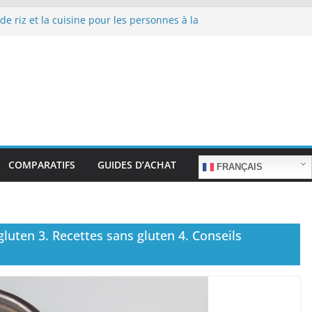
de riz et la cuisine pour les personnes à la
 repas sans stress.
de riz et la cuisine rapide en semaine :
mps sans sacrifier le goût.
 de riz pour les familles nombreuses : Cuisson
antité.
de riz et la préparation de plats pour les
es : Facilité d’utilisation et nutrition.
de riz et la préparation de plats familiaux
s.
COMPARATIFS
GUIDES D’ACHAT
FRANÇAIS
luten 3. Recettes sans gluten 4. Conseils