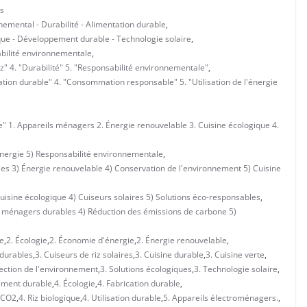
s
nemental - Durabilité - Alimentation durable
,
que - Développement durable - Technologie solaire
,
sabilité environnementale
,
iz" 4. "Durabilité" 5. "Responsabilité environnementale"
,
ation durable" 4. "Consommation responsable" 5. "Utilisation de l'énergie
le" 1. Appareils ménagers 2. Énergie renouvelable 3. Cuisine écologique 4.
'énergie 5) Responsabilité environnementale
,
es 3) Énergie renouvelable 4) Conservation de l'environnement 5) Cuisine
uisine écologique 4) Cuiseurs solaires 5) Solutions éco-responsables
,
ls ménagers durables 4) Réduction des émissions de carbone 5)
re
,
2. Écologie
,
2. Économie d'énergie
,
2. Énergie renouvelable
,
 durables
,
3. Cuiseurs de riz solaires
,
3. Cuisine durable
,
3. Cuisine verte
,
tection de l'environnement
,
3. Solutions écologiques
,
3. Technologie solaire
,
ement durable
,
4. Écologie
,
4. Fabrication durable
,
e CO2
,
4. Riz biologique
,
4. Utilisation durable
,
5. Appareils électroménagers.
,