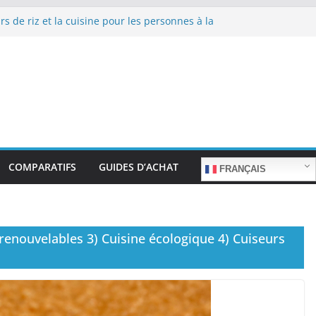
rs de riz et la cuisine pour les personnes à la
 de repas sans stress.
rs de riz et la cuisine rapide en semaine :
temps sans sacrifier le goût.
rs de riz pour les familles nombreuses : Cuisson
 quantité.
rs de riz et la préparation de plats pour les
âgées : Facilité d’utilisation et nutrition.
rs de riz et la préparation de plats familiaux
nts.
COMPARATIFS
GUIDES D’ACHAT
FRANÇAIS
renouvelables 3) Cuisine écologique 4) Cuiseurs