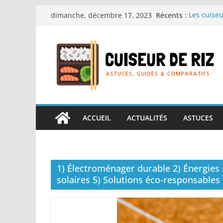
Passer
Récents :
Les cuiseu
dimanche, décembre 17, 2023
au
recherche
Les cuiseu
contenu
Gagner du 
Les cuiseu
en grande
Les cuiseu
personnes 
Les cuiseu
réconforta
ACCUEIL
ACTUALITÉS
ASTUCES
1) Électroménager durable 2) Énergies 
solaires 5) Solutions éco-responsables