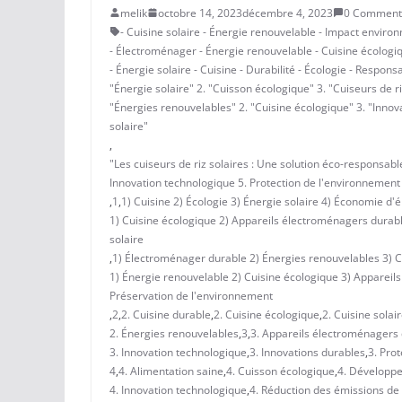
melik
octobre 14, 2023
décembre 4, 2023
0 Comment
- Cuisine solaire - Énergie renouvelable - Impact environ
- Électroménager - Énergie renouvelable - Cuisine écologi
- Énergie solaire - Cuisine - Durabilité - Écologie - Respon
"Énergie solaire" 2. "Cuisson écologique" 3. "Cuiseurs de r
"Énergies renouvelables" 2. "Cuisine écologique" 3. "Innov
solaire"
,
"Les cuiseurs de riz solaires : Une solution éco-responsab
Innovation technologique 5. Protection de l'environnement
,
1
,
1) Cuisine 2) Écologie 3) Énergie solaire 4) Économie d
1) Cuisine écologique 2) Appareils électroménagers durabl
solaire
,
1) Électroménager durable 2) Énergies renouvelables 3) C
1) Énergie renouvelable 2) Cuisine écologique 3) Apparei
Préservation de l'environnement
,
2
,
2. Cuisine durable
,
2. Cuisine écologique
,
2. Cuisine solai
2. Énergies renouvelables
,
3
,
3. Appareils électroménagers
3. Innovation technologique
,
3. Innovations durables
,
3. Pro
4
,
4. Alimentation saine
,
4. Cuisson écologique
,
4. Développ
4. Innovation technologique
,
4. Réduction des émissions d