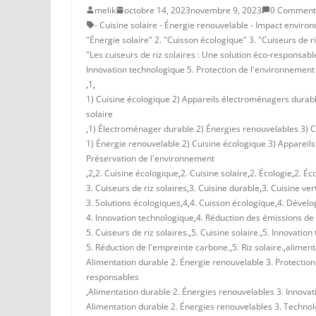
melik
octobre 14, 2023
novembre 9, 2023
0 Comment
- Cuisine solaire - Énergie renouvelable - Impact environ
"Énergie solaire" 2. "Cuisson écologique" 3. "Cuiseurs de r
"Les cuiseurs de riz solaires : Une solution éco-responsab
Innovation technologique 5. Protection de l'environnement
,
1
,
1) Cuisine écologique 2) Appareils électroménagers durabl
solaire
,
1) Électroménager durable 2) Énergies renouvelables 3) C
1) Énergie renouvelable 2) Cuisine écologique 3) Apparei
Préservation de l'environnement
,
2
,
2. Cuisine écologique
,
2. Cuisine solaire
,
2. Écologie
,
2. Éc
3. Cuiseurs de riz solaires
,
3. Cuisine durable
,
3. Cuisine ver
3. Solutions écologiques
,
4
,
4. Cuisson écologique
,
4. Dével
4. Innovation technologique
,
4. Réduction des émissions d
5. Cuiseurs de riz solaires.
,
5. Cuisine solaire.
,
5. Innovation
5. Réduction de l'empreinte carbone.
,
5. Riz solaire.
,
aliment
Alimentation durable 2. Énergie renouvelable 3. Protection
responsables
,
Alimentation durable 2. Énergies renouvelables 3. Innovat
Alimentation durable 2. Énergies renouvelables 3. Technol