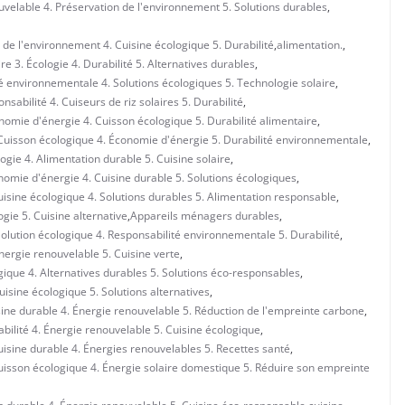
uvelable 4. Préservation de l'environnement 5. Solutions durables
,
 de l'environnement 4. Cuisine écologique 5. Durabilité
,
alimentation.
,
re 3. Écologie 4. Durabilité 5. Alternatives durables
,
té environnementale 4. Solutions écologiques 5. Technologie solaire
,
sabilité 4. Cuiseurs de riz solaires 5. Durabilité
,
onomie d'énergie 4. Cuisson écologique 5. Durabilité alimentaire
,
. Cuisson écologique 4. Économie d'énergie 5. Durabilité environnementale
,
gie 4. Alimentation durable 5. Cuisine solaire
,
omie d'énergie 4. Cuisine durable 5. Solutions écologiques
,
isine écologique 4. Solutions durables 5. Alimentation responsable
,
gie 5. Cuisine alternative
,
Appareils ménagers durables
,
 Solution écologique 4. Responsabilité environnementale 5. Durabilité
,
Énergie renouvelable 5. Cuisine verte
,
ogique 4. Alternatives durables 5. Solutions éco-responsables
,
Cuisine écologique 5. Solutions alternatives
,
isine durable 4. Énergie renouvelable 5. Réduction de l'empreinte carbone
,
abilité 4. Énergie renouvelable 5. Cuisine écologique
,
Cuisine durable 4. Énergies renouvelables 5. Recettes santé
,
Cuisson écologique 4. Énergie solaire domestique 5. Réduire son empreinte