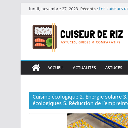
Passer
Récents :
Les cuiseurs de
lundi, novembre 27, 2023
au
recherche de r
Les cuiseurs de
contenu
Gagner du temp
Les cuiseurs d
en grande quan
Les cuiseurs de
personnes âgées 
Les cuiseurs de
réconfortants.
ACCUEIL
ACTUALITÉS
ASTUCES
Cuisine écologique 2. Énergie solaire 3
écologiques 5. Réduction de l’emprein