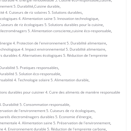
on durable 4. Énergie renouvelable 5. Cuisine éco-responsable
,
cuisine
,
nnement 5. Durabilité
,
Cuisine durable
,
té 4. Cuiseurs de riz solaires 5. Solutions durables
,
cologiques 4. Alimentation saine 5. Innovation technologique
,
Cuiseurs de riz écologiques 5. Solutions durables pour la cuisine
,
s électroménagers 5. Alimentation consciente
,
cuisine éco-responsable
,
nergie 4. Protection de l'environnement 5. Durabilité alimentaire
,
technologique 4. Impact environnemental 5. Durabilité alimentaire
,
s durables 4. Alternatives écologiques 5. Réduction de l'empreinte
 Durabilité 5. Pratiques responsables
,
Durabilité 5. Solution éco-responsable
,
sabilité 4. Technologie solaire 5. Alimentation durable
,
utions durables pour cuisiner 4. Cuire des aliments de manière responsable
e 4. Durabilité 5. Consommation responsable
,
servation de l'environnement 5. Cuiseurs de riz écologiques
,
Appareils électroménagers durables 5. Economie d'énergie
,
onnementale 4. Alimentation saine 5. Préservation de l'environnement
,
aine 4. Environnement durable 5. Réduction de l'empreinte carbone
,