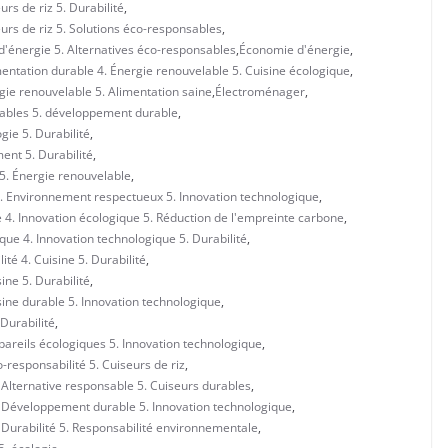
urs de riz 5. Durabilité
,
eurs de riz 5. Solutions éco-responsables
,
 d'énergie 5. Alternatives éco-responsables
,
Économie d'énergie
,
entation durable 4. Énergie renouvelable 5. Cuisine écologique
,
gie renouvelable 5. Alimentation saine
,
Électroménager
,
elables 5. développement durable
,
gie 5. Durabilité
,
ent 5. Durabilité
,
 5. Énergie renouvelable
,
4. Environnement respectueux 5. Innovation technologique
,
 4. Innovation écologique 5. Réduction de l'empreinte carbone
,
ue 4. Innovation technologique 5. Durabilité
,
té 4. Cuisine 5. Durabilité
,
ine 5. Durabilité
,
sine durable 5. Innovation technologique
,
 Durabilité
,
pareils écologiques 5. Innovation technologique
,
-responsabilité 5. Cuiseurs de riz
,
 Alternative responsable 5. Cuiseurs durables
,
4. Développement durable 5. Innovation technologique
,
 Durabilité 5. Responsabilité environnementale
,