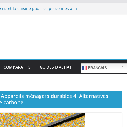
 riz et la cuisine pour les personnes à la
epas sans stress.
 riz et la cuisine rapide en semaine :
s sans sacrifier le goût.
e riz pour les familles nombreuses : Cuisson
tité.
 riz et la préparation de plats pour les
: Facilité d’utilisation et nutrition.
 riz et la préparation de plats familiaux
COMPARATIFS
GUIDES D’ACHAT
FRANÇAIS
. Appareils ménagers durables 4. Alternatives
te carbone