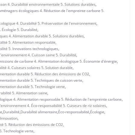
isson 4. Durabilité environnementale 5. Solutions durables
,
troménagers écologiques 4. Réduction de l'empreinte carbone 5.
écologique 4. Durabilité 5. Préservation de l'environnement
,
. Écologie 5. Durabilité
,
iques 4. Alimentation durable 5. Solutions durables
,
bilité 5. Alimentation responsable
,
bilité 5. Innovations technologiques
,
l'environnement 4. Cuisson saine 5. Durabilité
,
émissions de carbone 4. Alimentation écologique 5. Économie d'énergie
,
lité 4. Cuiseurs solaires 5. Solution durable
,
limentation durable 5. Réduction des émissions de CO2
,
limentation durable 5. Techniques de cuisson verte
,
imentation durable 5. Technologie verte
,
abilité 5. Alimentation saine
,
ologique 4. Alimentation responsable 5. Réduction de l'empreinte carbone
,
l'environnement 4. Éco-responsabilité 5. Cuiseurs de riz solaires
,
le
,
Durabilité
,
Durabilité alimentaire
,
Éco-responsabilité
,
Écologie
,
 Innovation
,
ilité 5. Réduction des émissions de CO2
,
 5. Technologie verte
,