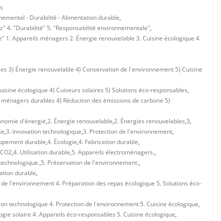
s
nemental - Durabilité - Alimentation durable
,
iz" 4. "Durabilité" 5. "Responsabilité environnementale"
,
le" 1. Appareils ménagers 2. Énergie renouvelable 3. Cuisine écologique 4.
es 3) Énergie renouvelable 4) Conservation de l'environnement 5) Cuisine
uisine écologique 4) Cuiseurs solaires 5) Solutions éco-responsables
,
ls ménagers durables 4) Réduction des émissions de carbone 5)
onomie d'énergie
,
2. Énergie renouvelable
,
2. Énergies renouvelables
,
3
,
te
,
3. Innovation technologique
,
3. Protection de l'environnement
,
oppement durable
,
4. Écologie
,
4. Fabrication durable
,
e CO2
,
4. Utilisation durable
,
5. Appareils électroménagers.
,
 technologique.
,
5. Préservation de l'environnement.
,
ation durable
,
 de l'environnement 4. Préparation des repas écologique 5. Solutions éco-
ion technologique 4. Protection de l'environnement 5. Cuisine écologique
,
ogie solaire 4. Appareils éco-responsables 5. Cuisine écologique
,