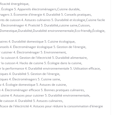
fficacité énergétique
,
. Écologie 5. Appareils électroménagers
,
Cuisine durable
,
nagers 3. Économie d'énergie 4. Durabilité 5. Conseils pratiques
,
ts de cuisson 4. Astuces culinaires 5. Durabilité et écologie
,
Cuisine facile
Électroménager 4. Praticité 5. Durabilité
,
cuisine saine
,
Cuisson
,
Domestique
,
Durabilité
,
Durabilité environnementale
,
Eco-friendly
,
Écologie
,
naires 4. Durabilité domestique 5. Cuisine écologique
,
onseils 4. Électroménager écologique 5. Gestion de l'énergie
,
r cuisiner 4. Électroménager 5. Environnement
,
a cuisson 4. Gestion de l'électricité 5. Durabilité alimentaire
,
la cuisson 4. Hacks de cuisine 5. Écologie dans la cuisine
,
r la performance 4. Durabilité environnementale 5. Utilisation efficace
,
iques 4. Durabilité 5. Gestion de l'énergie
,
tiques 4. Électroménagers 5. Cuisine saine
,
iz 4. Écologie domestique 5. Astuces de cuisine
,
e 4. Électroménager efficace 5. Bonnes pratiques culinaires
,
cuisine 4. Astuces pour cuisiner 5. Durabilité environnementale
,
 cuisson 4. Durabilité 5. Astuces culinaires
,
fficace de l'électricité 4. Astuces pour réduire la consommation d'énergie