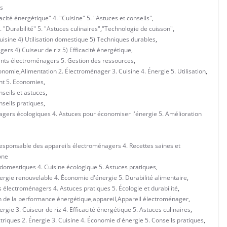
s
ité énergétique" 4. "Cuisine" 5. "Astuces et conseils"
,
"Durabilité" 5. "Astuces culinaires"
,
"Technologie de cuisson"
,
isine 4) Utilisation domestique 5) Techniques durables
,
ers 4) Cuiseur de riz 5) Efficacité énergétique
,
ents électroménagers 5. Gestion des ressources
,
conomie
,
Alimentation 2. Électroménager 3. Cuisine 4. Énergie 5. Utilisation
,
nt 5. Economies
,
nseils et astuces
,
nseils pratiques
,
agers écologiques 4. Astuces pour économiser l'énergie 5. Amélioration
 responsable des appareils électroménagers 4. Recettes saines et
one
 domestiques 4. Cuisine écologique 5. Astuces pratiques
,
ergie renouvelable 4. Économie d'énergie 5. Durabilité alimentaire
,
s électroménagers 4. Astuces pratiques 5. Écologie et durabilité
,
n de la performance énergétique
,
appareil
,
Appareil électroménager
,
rgie 3. Cuiseur de riz 4. Efficacité énergétique 5. Astuces culinaires
,
triques 2. Énergie 3. Cuisine 4. Économie d'énergie 5. Conseils pratiques
,