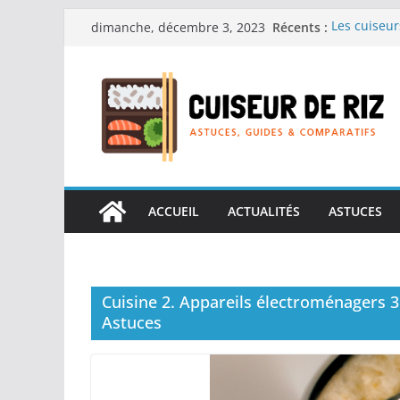
Passer
Récents :
Les cuiseur
dimanche, décembre 3, 2023
au
recherche d
Les cuiseur
contenu
Gagner du t
Les cuiseur
en grande 
Les cuiseur
personnes âg
Les cuiseur
réconfortan
ACCUEIL
ACTUALITÉS
ASTUCES
Cuisine 2. Appareils électroménagers 3. 
Astuces