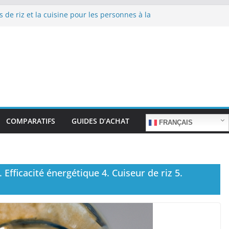
s de riz et la cuisine pour les personnes à la
e repas sans stress.
s de riz et la cuisine rapide en semaine :
emps sans sacrifier le goût.
s de riz pour les familles nombreuses : Cuisson
quantité.
s de riz et la préparation de plats pour les
ées : Facilité d’utilisation et nutrition.
s de riz et la préparation de plats familiaux
ts.
COMPARATIFS
GUIDES D’ACHAT
FRANÇAIS
Efficacité énergétique 4. Cuiseur de riz 5.