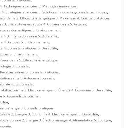
s
,
Conseils pratiques
,
es 4. Techniques avancées 5. Méthodes innovantes
,
s 4. Stratégies avancées 5. Solutions innovantes
,
conseils techniques
,
eur de riz 2. Efficacité énergétique 3. Maximiser 4. Cuisine 5. Astuces
,
 3. Efficacité énergétique 4. Cuiseur de riz 5. Astuces
,
. Astuces domestiques 5. Environnement
,
 4. Alimentation saine 5. Durabilité.
,
rs 4. Astuces 5. Environnement
,
 4. Conseils pratiques 5. Durabilité
,
stuces 5. Environnement
,
seur de riz 5. Efficacité énergétique
,
ologie 5. Conseils
,
Recettes saines 5. Conseils pratiques
,
ation saine 5. Astuces et conseils
,
eur de riz 5. Conseils
,
abilité
,
Cuisine 2. Électroménager 3. Énergie 4. Économie 5. Durabilité
,
e 5. Appareils de cuisine
,
ilité
,
ie d'énergie 5. Conseils pratiques
,
Cuisine 2. Énergie 3. Économie 4. Électroménager 5. Durabilité
,
ologie
,
Cuisine 2. Énergie 3. Électroménager 4. Alimentation 5. Écologie
,
conomie
,