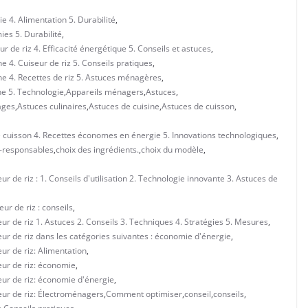
 4. Alimentation 5. Durabilité
,
ies 5. Durabilité
,
 de riz 4. Efficacité énergétique 5. Conseils et astuces
,
 4. Cuiseur de riz 5. Conseils pratiques
,
ne 4. Recettes de riz 5. Astuces ménagères
,
ne 5. Technologie
,
Appareils ménagers
,
Astuces
,
ages
,
Astuces culinaires
,
Astuces de cuisine
,
Astuces de cuisson
,
de cuisson 4. Recettes économes en énergie 5. Innovations technologiques
,
-responsables
,
choix des ingrédients.
,
choix du modèle
,
 de riz : 1. Conseils d'utilisation 2. Technologie innovante 3. Astuces de
ur de riz : conseils
,
r de riz 1. Astuces 2. Conseils 3. Techniques 4. Stratégies 5. Mesures
,
ur de riz dans les catégories suivantes : économie d'énergie
,
ur de riz: Alimentation
,
eur de riz: économie
,
eur de riz: économie d'énergie
,
eur de riz: Électroménagers
,
Comment optimiser
,
conseil
,
conseils
,