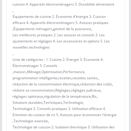
cuisson 4. Appareils électroménagers 5. Durabilité alimentaire
,
Équipements de cuisine 2. Économie d'énergie 3. Cuisson
efficace 4. Appareils électroménagers 5. Astuces pratiques
,
Équipements ménagers
,
gestion de la puissance
,
Les meilleures pratiques 2. Les astuces et conseils 3. Les
ajustements et réglages 4. Les accessoires et options 5. Les
nouvelles technologies
,
Liste de catégories : 1. Cuisine 2. Énergie 3. Économie 4.
Électroménager 5. Conseils
,
maison.
,
Ménage
,
Optimisation
,
Performance
,
programmation intelligente
,
recettes
,
recettes saines.
,
réduction de la consommation électrique
,
réduction des coûts
,
réduire sa consommation
,
Réglages
,
réglages judicieux
,
réglages optimaux
,
régulation de la température
,
Riz
,
Solutions durables
,
Techniques
,
Technologie
,
Technologie 2. Conseils pratiques 3. Utilisation efficace 4.
Entretien du cuiseur de riz 5. Astuces pour économiser l'énergie
,
Technologie avancée
,
Technologie de cuisson 2. Isolation thermique 3. Utilisation des