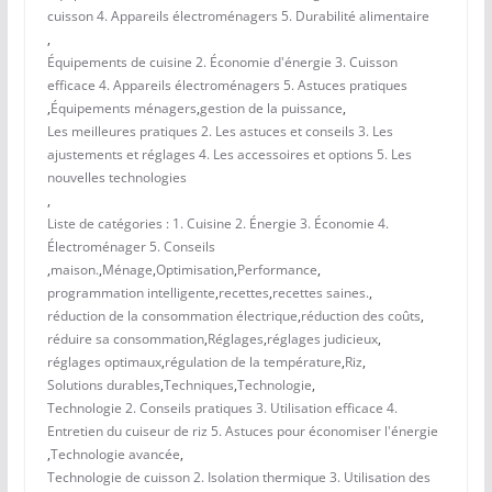
cuisson 4. Appareils électroménagers 5. Durabilité alimentaire
,
Équipements de cuisine 2. Économie d'énergie 3. Cuisson
efficace 4. Appareils électroménagers 5. Astuces pratiques
,
Équipements ménagers
,
gestion de la puissance
,
Les meilleures pratiques 2. Les astuces et conseils 3. Les
ajustements et réglages 4. Les accessoires et options 5. Les
nouvelles technologies
,
Liste de catégories : 1. Cuisine 2. Énergie 3. Économie 4.
Électroménager 5. Conseils
,
maison.
,
Ménage
,
Optimisation
,
Performance
,
programmation intelligente
,
recettes
,
recettes saines.
,
réduction de la consommation électrique
,
réduction des coûts
,
réduire sa consommation
,
Réglages
,
réglages judicieux
,
réglages optimaux
,
régulation de la température
,
Riz
,
Solutions durables
,
Techniques
,
Technologie
,
Technologie 2. Conseils pratiques 3. Utilisation efficace 4.
Entretien du cuiseur de riz 5. Astuces pour économiser l'énergie
,
Technologie avancée
,
Technologie de cuisson 2. Isolation thermique 3. Utilisation des