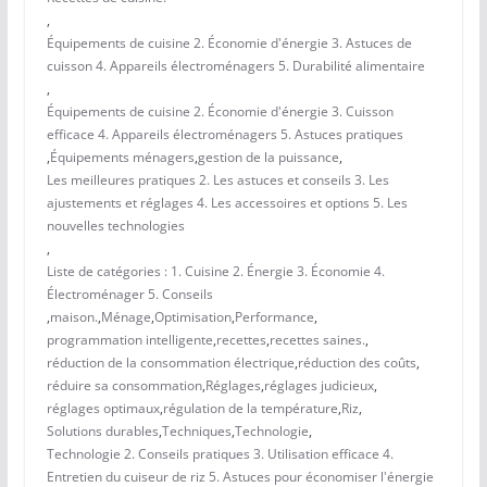
,
Équipements de cuisine 2. Économie d'énergie 3. Astuces de
cuisson 4. Appareils électroménagers 5. Durabilité alimentaire
,
Équipements de cuisine 2. Économie d'énergie 3. Cuisson
efficace 4. Appareils électroménagers 5. Astuces pratiques
,
Équipements ménagers
,
gestion de la puissance
,
Les meilleures pratiques 2. Les astuces et conseils 3. Les
ajustements et réglages 4. Les accessoires et options 5. Les
nouvelles technologies
,
Liste de catégories : 1. Cuisine 2. Énergie 3. Économie 4.
Électroménager 5. Conseils
,
maison.
,
Ménage
,
Optimisation
,
Performance
,
programmation intelligente
,
recettes
,
recettes saines.
,
réduction de la consommation électrique
,
réduction des coûts
,
réduire sa consommation
,
Réglages
,
réglages judicieux
,
réglages optimaux
,
régulation de la température
,
Riz
,
Solutions durables
,
Techniques
,
Technologie
,
Technologie 2. Conseils pratiques 3. Utilisation efficace 4.
Entretien du cuiseur de riz 5. Astuces pour économiser l'énergie