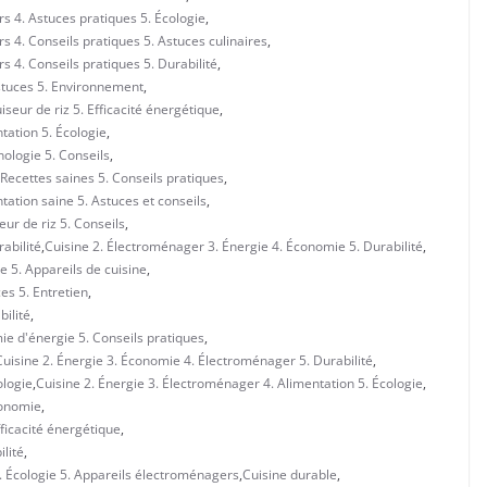
s 4. Astuces pratiques 5. Écologie
,
 4. Conseils pratiques 5. Astuces culinaires
,
 4. Conseils pratiques 5. Durabilité
,
stuces 5. Environnement
,
seur de riz 5. Efficacité énergétique
,
tation 5. Écologie
,
ologie 5. Conseils
,
Recettes saines 5. Conseils pratiques
,
ation saine 5. Astuces et conseils
,
eur de riz 5. Conseils
,
abilité
,
Cuisine 2. Électroménager 3. Énergie 4. Économie 5. Durabilité
,
e 5. Appareils de cuisine
,
es 5. Entretien
,
ilité
,
ie d'énergie 5. Conseils pratiques
,
Cuisine 2. Énergie 3. Économie 4. Électroménager 5. Durabilité
,
ologie
,
Cuisine 2. Énergie 3. Électroménager 4. Alimentation 5. Écologie
,
conomie
,
fficacité énergétique
,
lité
,
. Écologie 5. Appareils électroménagers
,
Cuisine durable
,