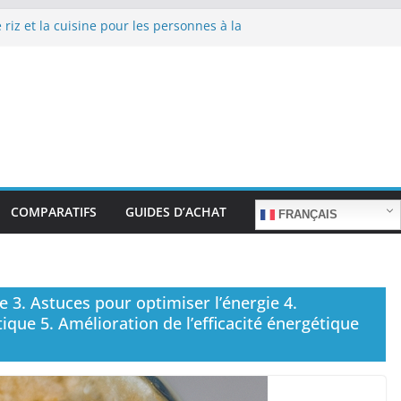
 riz et la cuisine pour les personnes à la
epas sans stress.
 riz et la cuisine rapide en semaine :
 sans sacrifier le goût.
 riz pour les familles nombreuses : Cuisson
tité.
 riz et la préparation de plats pour les
: Facilité d’utilisation et nutrition.
 riz et la préparation de plats familiaux
COMPARATIFS
GUIDES D’ACHAT
FRANÇAIS
e 3. Astuces pour optimiser l’énergie 4.
ue 5. Amélioration de l’efficacité énergétique