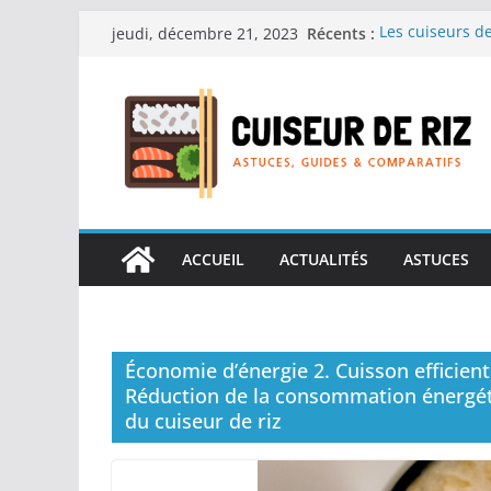
Passer
Récents :
Les cuiseurs de
jeudi, décembre 21, 2023
au
recherche de r
Les cuiseurs de
contenu
Gagner du temps
Les cuiseurs de
en grande quan
Les cuiseurs de
personnes âgées 
Les cuiseurs de
réconfortants.
ACCUEIL
ACTUALITÉS
ASTUCES
Économie d’énergie 2. Cuisson efficient
Réduction de la consommation énergétiq
du cuiseur de riz