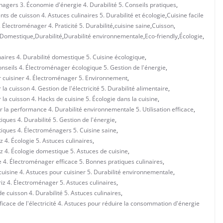
nagers 3. Économie d'énergie 4. Durabilité 5. Conseils pratiques
,
ts de cuisson 4. Astuces culinaires 5. Durabilité et écologie
,
Cuisine facile
Électroménager 4. Praticité 5. Durabilité
,
cuisine saine
,
Cuisson
,
Domestique
,
Durabilité
,
Durabilité environnementale
,
Eco-friendly
,
Écologie
,
naires 4. Durabilité domestique 5. Cuisine écologique
,
onseils 4. Électroménager écologique 5. Gestion de l'énergie
,
r cuisiner 4. Électroménager 5. Environnement
,
a cuisson 4. Gestion de l'électricité 5. Durabilité alimentaire
,
la cuisson 4. Hacks de cuisine 5. Écologie dans la cuisine
,
r la performance 4. Durabilité environnementale 5. Utilisation efficace
,
iques 4. Durabilité 5. Gestion de l'énergie
,
tiques 4. Électroménagers 5. Cuisine saine
,
z 4. Écologie 5. Astuces culinaires
,
iz 4. Écologie domestique 5. Astuces de cuisine
,
e 4. Électroménager efficace 5. Bonnes pratiques culinaires
,
cuisine 4. Astuces pour cuisiner 5. Durabilité environnementale
,
riz 4. Électroménager 5. Astuces culinaires
,
 cuisson 4. Durabilité 5. Astuces culinaires
,
fficace de l'électricité 4. Astuces pour réduire la consommation d'énergie