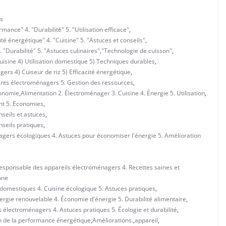
s
mance" 4. "Durabilité" 5. "Utilisation efficace"
,
é énergétique" 4. "Cuisine" 5. "Astuces et conseils"
,
"Durabilité" 5. "Astuces culinaires"
,
"Technologie de cuisson"
,
isine 4) Utilisation domestique 5) Techniques durables
,
ers 4) Cuiseur de riz 5) Efficacité énergétique
,
ents électroménagers 5. Gestion des ressources
,
conomie
,
Alimentation 2. Électroménager 3. Cuisine 4. Énergie 5. Utilisation
,
nt 5. Economies
,
nseils et astuces
,
nseils pratiques
,
agers écologiques 4. Astuces pour économiser l'énergie 5. Amélioration
 responsable des appareils électroménagers 4. Recettes saines et
one
 domestiques 4. Cuisine écologique 5. Astuces pratiques
,
ergie renouvelable 4. Économie d'énergie 5. Durabilité alimentaire
,
s électroménagers 4. Astuces pratiques 5. Écologie et durabilité
,
n de la performance énergétique
,
Améliorations.
,
appareil
,