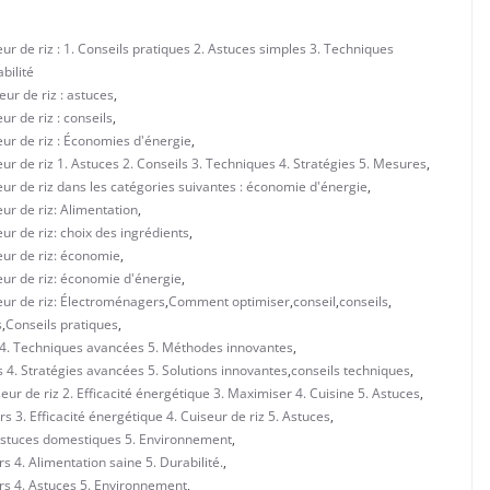
r de riz : 1. Conseils pratiques 2. Astuces simples 3. Techniques
bilité
ur de riz : astuces
,
r de riz : conseils
,
ur de riz : Économies d'énergie
,
r de riz 1. Astuces 2. Conseils 3. Techniques 4. Stratégies 5. Mesures
,
ur de riz dans les catégories suivantes : économie d'énergie
,
ur de riz: Alimentation
,
r de riz: choix des ingrédients
,
eur de riz: économie
,
eur de riz: économie d'énergie
,
eur de riz: Électroménagers
,
Comment optimiser
,
conseil
,
conseils
,
s
,
Conseils pratiques
,
es 4. Techniques avancées 5. Méthodes innovantes
,
s 4. Stratégies avancées 5. Solutions innovantes
,
conseils techniques
,
eur de riz 2. Efficacité énergétique 3. Maximiser 4. Cuisine 5. Astuces
,
 3. Efficacité énergétique 4. Cuiseur de riz 5. Astuces
,
. Astuces domestiques 5. Environnement
,
 4. Alimentation saine 5. Durabilité.
,
rs 4. Astuces 5. Environnement
,