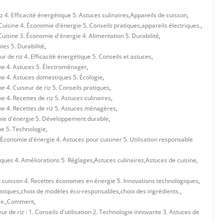
z 4. Efficacité énergétique 5. Astuces culinaires
,
Appareils de cuisson
,
 Cuisine 4. Économie d'énergie 5. Conseils pratiques
,
appareils électriques.
,
uisine 3. Économie d'énergie 4. Alimentation 5. Durabilité
,
ies 5. Durabilité
,
 de riz 4. Efficacité énergétique 5. Conseils et astuces
,
ne 4. Astuces 5. Électroménager
,
ne 4. Astuces domestiques 5. Écologie
,
 4. Cuiseur de riz 5. Conseils pratiques
,
 4. Recettes de riz 5. Astuces culinaires
,
ne 4. Recettes de riz 5. Astuces ménagères
,
mie d'énergie 5. Développement durable
,
ne 5. Technologie
,
 Économie d'énergie 4. Astuces pour cuisiner 5. Utilisation responsable
iques 4. Améliorations 5. Réglages
,
Astuces culinaires
,
Astuces de cuisine
,
,
de cuisson 4. Recettes économes en énergie 5. Innovations technologiques
,
atiques
,
choix de modèles éco-responsables
,
choix des ingrédients.
,
e.
,
Comment
,
 de riz : 1. Conseils d'utilisation 2. Technologie innovante 3. Astuces de