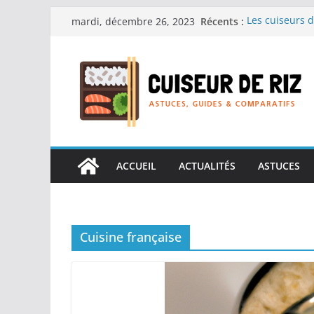
Passer
Récents :
Les cuiseurs d
mardi, décembre 26, 2023
au
recherche de 
Les cuiseurs d
contenu
Gagner du temp
Les cuiseurs d
en grande qua
Les cuiseurs d
personnes âgées
Les cuiseurs d
réconfortants.
ACCUEIL
ACTUALITÉS
ASTUCES
Cuisine française