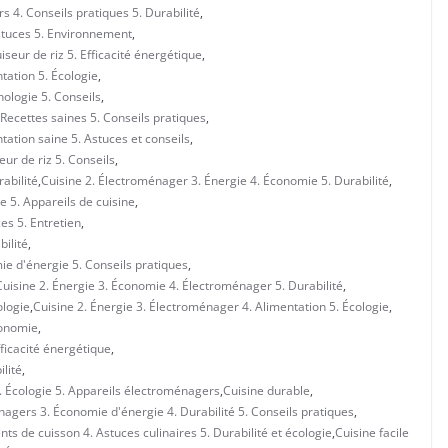
 4. Conseils pratiques 5. Durabilité
,
stuces 5. Environnement
,
seur de riz 5. Efficacité énergétique
,
tation 5. Écologie
,
ologie 5. Conseils
,
Recettes saines 5. Conseils pratiques
,
ation saine 5. Astuces et conseils
,
eur de riz 5. Conseils
,
abilité
,
Cuisine 2. Électroménager 3. Énergie 4. Économie 5. Durabilité
,
e 5. Appareils de cuisine
,
es 5. Entretien
,
ilité
,
ie d'énergie 5. Conseils pratiques
,
Cuisine 2. Énergie 3. Économie 4. Électroménager 5. Durabilité
,
ologie
,
Cuisine 2. Énergie 3. Électroménager 4. Alimentation 5. Écologie
,
conomie
,
fficacité énergétique
,
lité
,
. Écologie 5. Appareils électroménagers
,
Cuisine durable
,
nagers 3. Économie d'énergie 4. Durabilité 5. Conseils pratiques
,
ts de cuisson 4. Astuces culinaires 5. Durabilité et écologie
,
Cuisine facile