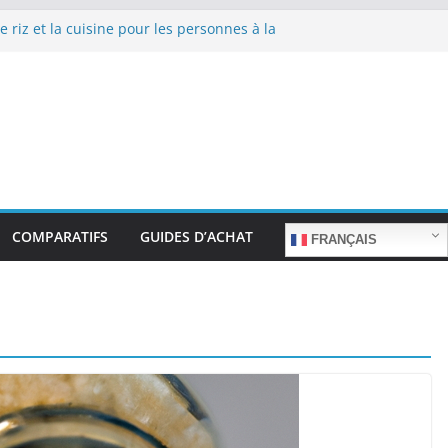
e riz et la cuisine pour les personnes à la
repas sans stress.
e riz et la cuisine rapide en semaine :
s sans sacrifier le goût.
e riz pour les familles nombreuses : Cuisson
ntité.
e riz et la préparation de plats pour les
 : Facilité d’utilisation et nutrition.
e riz et la préparation de plats familiaux
COMPARATIFS
GUIDES D’ACHAT
FRANÇAIS