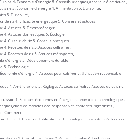
 Cuisine 4. Économie d'énergie 5. Conseils pratiques
,
appareils électriques.
,
uisine 3. Économie d'énergie 4. Alimentation 5. Durabilité
,
ies 5. Durabilité
,
 de riz 4. Efficacité énergétique 5. Conseils et astuces
,
ne 4. Astuces 5. Électroménager
,
ne 4. Astuces domestiques 5. Écologie
,
 4. Cuiseur de riz 5. Conseils pratiques
,
 4. Recettes de riz 5. Astuces culinaires
,
ne 4. Recettes de riz 5. Astuces ménagères
,
mie d'énergie 5. Développement durable
,
ne 5. Technologie
,
 Économie d'énergie 4. Astuces pour cuisiner 5. Utilisation responsable
iques 4. Améliorations 5. Réglages
,
Astuces culinaires
,
Astuces de cuisine
,
,
de cuisson 4. Recettes économes en énergie 5. Innovations technologiques
,
atiques
,
choix de modèles éco-responsables
,
choix des ingrédients.
,
e.
,
Comment
,
 de riz : 1. Conseils d'utilisation 2. Technologie innovante 3. Astuces de
r de riz : 1. Conseils pratiques 2. Astuces simples 3. Techniques