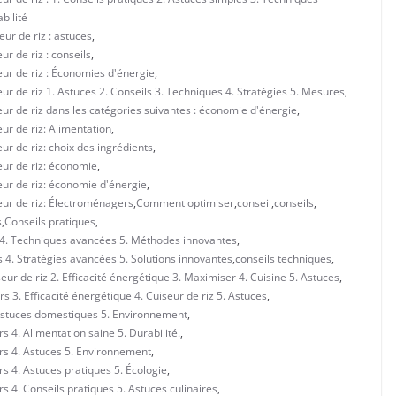
bilité
ur de riz : astuces
,
r de riz : conseils
,
ur de riz : Économies d'énergie
,
r de riz 1. Astuces 2. Conseils 3. Techniques 4. Stratégies 5. Mesures
,
ur de riz dans les catégories suivantes : économie d'énergie
,
ur de riz: Alimentation
,
r de riz: choix des ingrédients
,
eur de riz: économie
,
eur de riz: économie d'énergie
,
eur de riz: Électroménagers
,
Comment optimiser
,
conseil
,
conseils
,
s
,
Conseils pratiques
,
es 4. Techniques avancées 5. Méthodes innovantes
,
s 4. Stratégies avancées 5. Solutions innovantes
,
conseils techniques
,
eur de riz 2. Efficacité énergétique 3. Maximiser 4. Cuisine 5. Astuces
,
 3. Efficacité énergétique 4. Cuiseur de riz 5. Astuces
,
. Astuces domestiques 5. Environnement
,
 4. Alimentation saine 5. Durabilité.
,
rs 4. Astuces 5. Environnement
,
s 4. Astuces pratiques 5. Écologie
,
 4. Conseils pratiques 5. Astuces culinaires
,