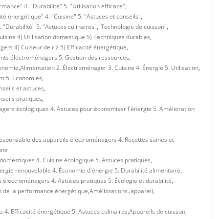
mance" 4. "Durabilité" 5. "Utilisation efficace"
,
é énergétique" 4. "Cuisine" 5. "Astuces et conseils"
,
"Durabilité" 5. "Astuces culinaires"
,
"Technologie de cuisson"
,
isine 4) Utilisation domestique 5) Techniques durables
,
ers 4) Cuiseur de riz 5) Efficacité énergétique
,
ents électroménagers 5. Gestion des ressources
,
conomie
,
Alimentation 2. Électroménager 3. Cuisine 4. Énergie 5. Utilisation
,
nt 5. Economies
,
nseils et astuces
,
nseils pratiques
,
agers écologiques 4. Astuces pour économiser l'énergie 5. Amélioration
 responsable des appareils électroménagers 4. Recettes saines et
one
 domestiques 4. Cuisine écologique 5. Astuces pratiques
,
ergie renouvelable 4. Économie d'énergie 5. Durabilité alimentaire
,
s électroménagers 4. Astuces pratiques 5. Écologie et durabilité
,
n de la performance énergétique
,
Améliorations.
,
appareil
,
z 4. Efficacité énergétique 5. Astuces culinaires
,
Appareils de cuisson
,