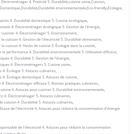
Électroménager 4. Praticité 5. Durabilité
,
cuisine saine
,
Cuisson
,
Domestique
,
Durabilité
,
Durabilité environnementale
,
Eco-friendly
,
Écologie
,
naires 4. Durabilité domestique 5. Cuisine écologique
,
onseils 4. Électroménager écologique 5. Gestion de l'énergie
,
r cuisiner 4. Électroménager 5. Environnement
,
a cuisson 4. Gestion de l'électricité 5. Durabilité alimentaire
,
la cuisson 4. Hacks de cuisine 5. Écologie dans la cuisine
,
r la performance 4. Durabilité environnementale 5. Utilisation efficace
,
iques 4. Durabilité 5. Gestion de l'énergie
,
tiques 4. Électroménagers 5. Cuisine saine
,
z 4. Écologie 5. Astuces culinaires
,
iz 4. Écologie domestique 5. Astuces de cuisine
,
e 4. Électroménager efficace 5. Bonnes pratiques culinaires
,
cuisine 4. Astuces pour cuisiner 5. Durabilité environnementale
,
riz 4. Électroménager 5. Astuces culinaires
,
 cuisson 4. Durabilité 5. Astuces culinaires
,
fficace de l'électricité 4. Astuces pour réduire la consommation d'énergie
esponsable de l'électricité 4. Astuces pour réduire la consommation
e cuiseur de riz