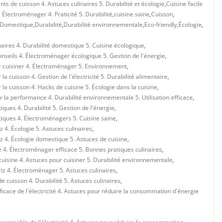
ts de cuisson 4. Astuces culinaires 5. Durabilité et écologie
,
Cuisine facile
Électroménager 4. Praticité 5. Durabilité
,
cuisine saine
,
Cuisson
,
Domestique
,
Durabilité
,
Durabilité environnementale
,
Eco-friendly
,
Écologie
,
naires 4. Durabilité domestique 5. Cuisine écologique
,
onseils 4. Électroménager écologique 5. Gestion de l'énergie
,
r cuisiner 4. Électroménager 5. Environnement
,
a cuisson 4. Gestion de l'électricité 5. Durabilité alimentaire
,
la cuisson 4. Hacks de cuisine 5. Écologie dans la cuisine
,
r la performance 4. Durabilité environnementale 5. Utilisation efficace
,
iques 4. Durabilité 5. Gestion de l'énergie
,
tiques 4. Électroménagers 5. Cuisine saine
,
z 4. Écologie 5. Astuces culinaires
,
iz 4. Écologie domestique 5. Astuces de cuisine
,
e 4. Électroménager efficace 5. Bonnes pratiques culinaires
,
cuisine 4. Astuces pour cuisiner 5. Durabilité environnementale
,
riz 4. Électroménager 5. Astuces culinaires
,
 cuisson 4. Durabilité 5. Astuces culinaires
,
fficace de l'électricité 4. Astuces pour réduire la consommation d'énergie