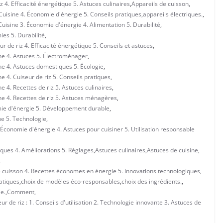
z 4. Efficacité énergétique 5. Astuces culinaires
,
Appareils de cuisson
,
 Cuisine 4. Économie d'énergie 5. Conseils pratiques
,
appareils électriques.
,
uisine 3. Économie d'énergie 4. Alimentation 5. Durabilité
,
ies 5. Durabilité
,
 de riz 4. Efficacité énergétique 5. Conseils et astuces
,
ne 4. Astuces 5. Électroménager
,
ne 4. Astuces domestiques 5. Écologie
,
 4. Cuiseur de riz 5. Conseils pratiques
,
 4. Recettes de riz 5. Astuces culinaires
,
ne 4. Recettes de riz 5. Astuces ménagères
,
mie d'énergie 5. Développement durable
,
ne 5. Technologie
,
 Économie d'énergie 4. Astuces pour cuisiner 5. Utilisation responsable
iques 4. Améliorations 5. Réglages
,
Astuces culinaires
,
Astuces de cuisine
,
,
de cuisson 4. Recettes économes en énergie 5. Innovations technologiques
,
atiques
,
choix de modèles éco-responsables
,
choix des ingrédients.
,
e.
,
Comment
,
 de riz : 1. Conseils d'utilisation 2. Technologie innovante 3. Astuces de