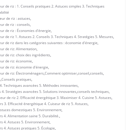
r de riz : 1. Conseils pratiques 2. Astuces simples 3. Techniques
bilité
ur de riz : astuces
,
r de riz : conseils
,
ur de riz : Économies d'énergie
,
r de riz 1. Astuces 2. Conseils 3. Techniques 4. Stratégies 5. Mesures
,
ur de riz dans les catégories suivantes : économie d'énergie
,
ur de riz: Alimentation
,
r de riz: choix des ingrédients
,
eur de riz: économie
,
eur de riz: économie d'énergie
,
eur de riz: Électroménagers
,
Comment optimiser
,
conseil
,
conseils
,
s
,
Conseils pratiques
,
es 4. Techniques avancées 5. Méthodes innovantes
,
s 4. Stratégies avancées 5. Solutions innovantes
,
conseils techniques
,
eur de riz 2. Efficacité énergétique 3. Maximiser 4. Cuisine 5. Astuces
,
 3. Efficacité énergétique 4. Cuiseur de riz 5. Astuces
,
. Astuces domestiques 5. Environnement
,
 4. Alimentation saine 5. Durabilité.
,
rs 4. Astuces 5. Environnement
,
s 4. Astuces pratiques 5. Écologie
,