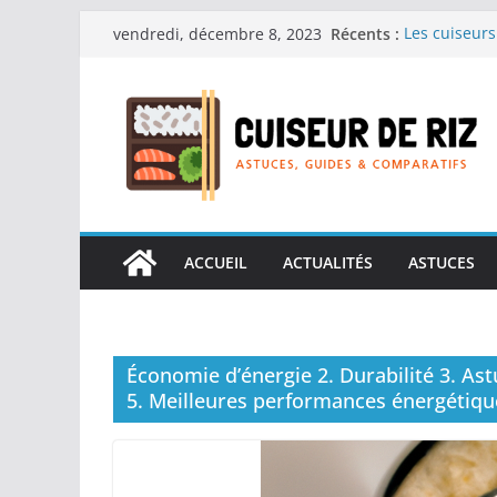
Passer
Récents :
Les cuiseurs
vendredi, décembre 8, 2023
au
recherche de
Les cuiseurs
contenu
Gagner du te
Les cuiseurs
en grande q
Les cuiseurs
personnes âgé
Les cuiseurs
réconfortant
ACCUEIL
ACTUALITÉS
ASTUCES
Économie d’énergie 2. Durabilité 3. As
5. Meilleures performances énergétiqu