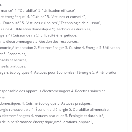
s
mance" 4. "Durabilité" 5. "Utilisation efficace"
,
é énergétique" 4. "Cuisine" 5. "Astuces et conseils"
,
"Durabilité" 5. "Astuces culinaires"
,
"Technologie de cuisson"
,
isine 4) Utilisation domestique 5) Techniques durables
,
ers 4) Cuiseur de riz 5) Efficacité énergétique
,
ents électroménagers 5. Gestion des ressources
,
conomie
,
Alimentation 2. Électroménager 3. Cuisine 4. Énergie 5. Utilisation
,
nt 5. Economies
,
nseils et astuces
,
nseils pratiques
,
agers écologiques 4. Astuces pour économiser l'énergie 5. Amélioration
 responsable des appareils électroménagers 4. Recettes saines et
one
 domestiques 4. Cuisine écologique 5. Astuces pratiques
,
ergie renouvelable 4. Économie d'énergie 5. Durabilité alimentaire
,
s électroménagers 4. Astuces pratiques 5. Écologie et durabilité
,
n de la performance énergétique
,
Améliorations.
,
appareil
,