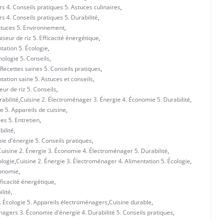
 4. Conseils pratiques 5. Astuces culinaires
,
 4. Conseils pratiques 5. Durabilité
,
stuces 5. Environnement
,
seur de riz 5. Efficacité énergétique
,
tation 5. Écologie
,
ologie 5. Conseils
,
Recettes saines 5. Conseils pratiques
,
ation saine 5. Astuces et conseils
,
eur de riz 5. Conseils
,
abilité
,
Cuisine 2. Électroménager 3. Énergie 4. Économie 5. Durabilité
,
e 5. Appareils de cuisine
,
es 5. Entretien
,
ilité
,
ie d'énergie 5. Conseils pratiques
,
Cuisine 2. Énergie 3. Économie 4. Électroménager 5. Durabilité
,
ologie
,
Cuisine 2. Énergie 3. Électroménager 4. Alimentation 5. Écologie
,
conomie
,
fficacité énergétique
,
lité
,
. Écologie 5. Appareils électroménagers
,
Cuisine durable
,
nagers 3. Économie d'énergie 4. Durabilité 5. Conseils pratiques
,