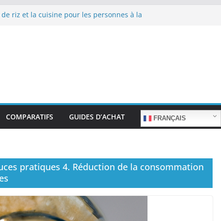
 de riz et la cuisine pour les personnes à la
 repas sans stress.
 de riz et la cuisine rapide en semaine :
mps sans sacrifier le goût.
 de riz pour les familles nombreuses : Cuisson
uantité.
 de riz et la préparation de plats pour les
es : Facilité d’utilisation et nutrition.
 de riz et la préparation de plats familiaux
s.
COMPARATIFS
GUIDES D’ACHAT
FRANÇAIS
tuces pratiques 4. Réduction de la consommation
es