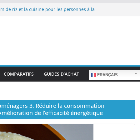
rs de riz et la cuisine pour les personnes à la
 de repas sans stress.
rs de riz et la cuisine rapide en semaine :
temps sans sacrifier le goût.
rs de riz pour les familles nombreuses : Cuisson
 quantité.
rs de riz et la préparation de plats pour les
âgées : Facilité d’utilisation et nutrition.
rs de riz et la préparation de plats familiaux
nts.
COMPARATIFS
GUIDES D’ACHAT
FRANÇAIS
roménagers 3. Réduire la consommation
mélioration de l’efficacité énergétique