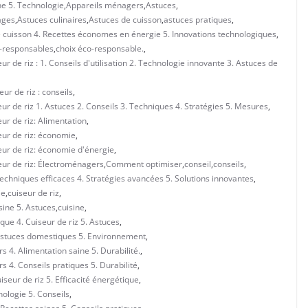
ne 5. Technologie
,
Appareils ménagers
,
Astuces
,
ages
,
Astuces culinaires
,
Astuces de cuisson
,
astuces pratiques
,
de cuisson 4. Recettes économes en énergie 5. Innovations technologiques
,
-responsables
,
choix éco-responsable.
,
 de riz : 1. Conseils d'utilisation 2. Technologie innovante 3. Astuces de
ur de riz : conseils
,
r de riz 1. Astuces 2. Conseils 3. Techniques 4. Stratégies 5. Mesures
,
ur de riz: Alimentation
,
eur de riz: économie
,
eur de riz: économie d'énergie
,
eur de riz: Électroménagers
,
Comment optimiser
,
conseil
,
conseils
,
 Techniques efficaces 4. Stratégies avancées 5. Solutions innovantes
,
ie
,
cuiseur de riz
,
sine 5. Astuces
,
cuisine
,
que 4. Cuiseur de riz 5. Astuces
,
. Astuces domestiques 5. Environnement
,
 4. Alimentation saine 5. Durabilité.
,
 4. Conseils pratiques 5. Durabilité
,
seur de riz 5. Efficacité énergétique
,
ologie 5. Conseils
,