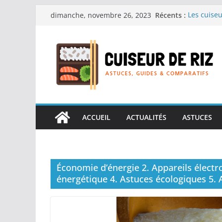
Passer
Récents :
Les cuiseu
dimanche, novembre 26, 2023
au
recherche
Les cuiseu
contenu
Gagner du 
Les cuiseu
en grande
Les cuiseu
personnes 
Les cuiseu
réconforta
ACCUEIL
ACTUALITÉS
ASTUCES
Économie d’énergie 2. Appareils élect
énergétique 4. Astuces écologiques 5. A