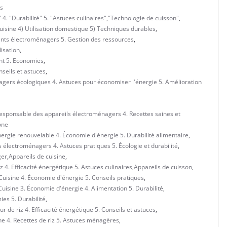
s
4. "Durabilité" 5. "Astuces culinaires"
,
"Technologie de cuisson"
,
isine 4) Utilisation domestique 5) Techniques durables
,
ents électroménagers 5. Gestion des ressources
,
lisation
,
nt 5. Economies
,
nseils et astuces
,
agers écologiques 4. Astuces pour économiser l'énergie 5. Amélioration
 responsable des appareils électroménagers 4. Recettes saines et
one
nergie renouvelable 4. Économie d'énergie 5. Durabilité alimentaire
,
s électroménagers 4. Astuces pratiques 5. Écologie et durabilité
,
ger
,
Appareils de cuisine
,
z 4. Efficacité énergétique 5. Astuces culinaires
,
Appareils de cuisson
,
 Cuisine 4. Économie d'énergie 5. Conseils pratiques
,
uisine 3. Économie d'énergie 4. Alimentation 5. Durabilité
,
ies 5. Durabilité
,
 de riz 4. Efficacité énergétique 5. Conseils et astuces
,
ne 4. Recettes de riz 5. Astuces ménagères
,