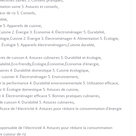
Recettes saines 5. Conseils pratiques
,
ation saine 5. Astuces et conseils
,
eur de riz 5. Conseils
,
lité
,
e 5. Appareils de cuisine
,
Cuisine 2. Énergie 3. Économie 4. Électroménager 5. Durabilité
,
ologie
,
Cuisine 2. Énergie 3. Électroménager 4. Alimentation 5. Écologie
,
. Écologie 5. Appareils électroménagers
,
Cuisine durable
,
ts de cuisson 4. Astuces culinaires 5. Durabilité et écologie
,
abilité
,
Eco-friendly
,
Écologie
,
Économie
,
Économie d'énergie
,
naires 4. Durabilité domestique 5. Cuisine écologique
,
r cuisiner 4. Électroménager 5. Environnement
,
r la performance 4. Durabilité environnementale 5. Utilisation efficace
,
iz 4. Écologie domestique 5. Astuces de cuisine
,
e 4. Électroménager efficace 5. Bonnes pratiques culinaires
,
 cuisson 4. Durabilité 5. Astuces culinaires
,
fficace de l'électricité 4. Astuces pour réduire la consommation d'énergie
esponsable de l'électricité 4. Astuces pour réduire la consommation
e cuiseur de riz