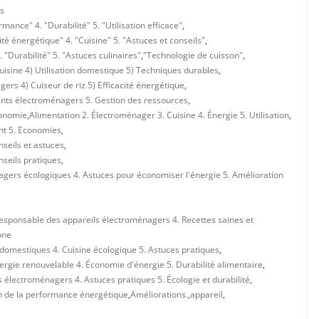
s
mance" 4. "Durabilité" 5. "Utilisation efficace"
,
é énergétique" 4. "Cuisine" 5. "Astuces et conseils"
,
"Durabilité" 5. "Astuces culinaires"
,
"Technologie de cuisson"
,
isine 4) Utilisation domestique 5) Techniques durables
,
ers 4) Cuiseur de riz 5) Efficacité énergétique
,
ents électroménagers 5. Gestion des ressources
,
conomie
,
Alimentation 2. Électroménager 3. Cuisine 4. Énergie 5. Utilisation
,
nt 5. Economies
,
nseils et astuces
,
nseils pratiques
,
agers écologiques 4. Astuces pour économiser l'énergie 5. Amélioration
 responsable des appareils électroménagers 4. Recettes saines et
one
 domestiques 4. Cuisine écologique 5. Astuces pratiques
,
ergie renouvelable 4. Économie d'énergie 5. Durabilité alimentaire
,
s électroménagers 4. Astuces pratiques 5. Écologie et durabilité
,
n de la performance énergétique
,
Améliorations.
,
appareil
,