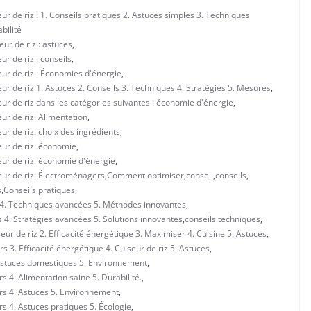
r de riz : 1. Conseils pratiques 2. Astuces simples 3. Techniques
bilité
ur de riz : astuces
,
r de riz : conseils
,
ur de riz : Économies d'énergie
,
r de riz 1. Astuces 2. Conseils 3. Techniques 4. Stratégies 5. Mesures
,
ur de riz dans les catégories suivantes : économie d'énergie
,
ur de riz: Alimentation
,
r de riz: choix des ingrédients
,
eur de riz: économie
,
eur de riz: économie d'énergie
,
eur de riz: Électroménagers
,
Comment optimiser
,
conseil
,
conseils
,
s
,
Conseils pratiques
,
es 4. Techniques avancées 5. Méthodes innovantes
,
s 4. Stratégies avancées 5. Solutions innovantes
,
conseils techniques
,
eur de riz 2. Efficacité énergétique 3. Maximiser 4. Cuisine 5. Astuces
,
 3. Efficacité énergétique 4. Cuiseur de riz 5. Astuces
,
. Astuces domestiques 5. Environnement
,
 4. Alimentation saine 5. Durabilité.
,
rs 4. Astuces 5. Environnement
,
s 4. Astuces pratiques 5. Écologie
,