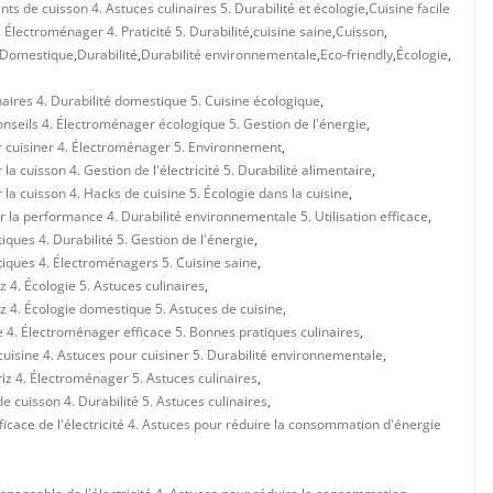
ts de cuisson 4. Astuces culinaires 5. Durabilité et écologie
,
Cuisine facile
Électroménager 4. Praticité 5. Durabilité
,
cuisine saine
,
Cuisson
,
Domestique
,
Durabilité
,
Durabilité environnementale
,
Eco-friendly
,
Écologie
,
naires 4. Durabilité domestique 5. Cuisine écologique
,
onseils 4. Électroménager écologique 5. Gestion de l'énergie
,
r cuisiner 4. Électroménager 5. Environnement
,
a cuisson 4. Gestion de l'électricité 5. Durabilité alimentaire
,
la cuisson 4. Hacks de cuisine 5. Écologie dans la cuisine
,
r la performance 4. Durabilité environnementale 5. Utilisation efficace
,
iques 4. Durabilité 5. Gestion de l'énergie
,
tiques 4. Électroménagers 5. Cuisine saine
,
z 4. Écologie 5. Astuces culinaires
,
iz 4. Écologie domestique 5. Astuces de cuisine
,
e 4. Électroménager efficace 5. Bonnes pratiques culinaires
,
cuisine 4. Astuces pour cuisiner 5. Durabilité environnementale
,
riz 4. Électroménager 5. Astuces culinaires
,
 cuisson 4. Durabilité 5. Astuces culinaires
,
fficace de l'électricité 4. Astuces pour réduire la consommation d'énergie