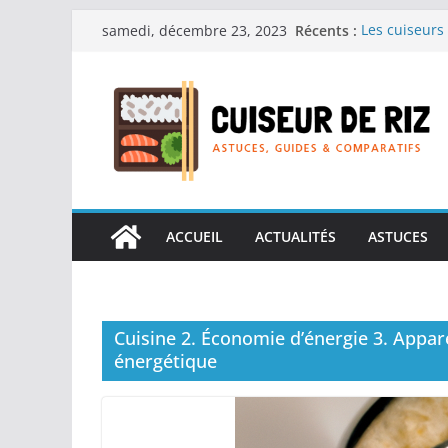
Passer
Récents :
Les cuiseurs 
samedi, décembre 23, 2023
au
recherche de
Les cuiseurs 
contenu
Gagner du te
Les cuiseurs
en grande qu
Les cuiseurs 
personnes âgé
Les cuiseurs 
réconfortant
ACCUEIL
ACTUALITÉS
ASTUCES
Cuisine 2. Économie d’énergie 3. Appare
énergétique