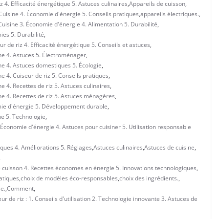
z 4. Efficacité énergétique 5. Astuces culinaires
,
Appareils de cuisson
,
 Cuisine 4. Économie d'énergie 5. Conseils pratiques
,
appareils électriques.
,
uisine 3. Économie d'énergie 4. Alimentation 5. Durabilité
,
ies 5. Durabilité
,
 de riz 4. Efficacité énergétique 5. Conseils et astuces
,
ne 4. Astuces 5. Électroménager
,
ne 4. Astuces domestiques 5. Écologie
,
 4. Cuiseur de riz 5. Conseils pratiques
,
 4. Recettes de riz 5. Astuces culinaires
,
ne 4. Recettes de riz 5. Astuces ménagères
,
mie d'énergie 5. Développement durable
,
ne 5. Technologie
,
 Économie d'énergie 4. Astuces pour cuisiner 5. Utilisation responsable
iques 4. Améliorations 5. Réglages
,
Astuces culinaires
,
Astuces de cuisine
,
,
de cuisson 4. Recettes économes en énergie 5. Innovations technologiques
,
atiques
,
choix de modèles éco-responsables
,
choix des ingrédients.
,
e.
,
Comment
,
 de riz : 1. Conseils d'utilisation 2. Technologie innovante 3. Astuces de