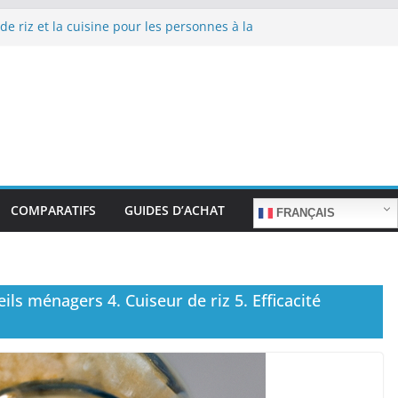
de riz et la cuisine pour les personnes à la
 repas sans stress.
de riz et la cuisine rapide en semaine :
mps sans sacrifier le goût.
 de riz pour les familles nombreuses : Cuisson
antité.
de riz et la préparation de plats pour les
es : Facilité d’utilisation et nutrition.
de riz et la préparation de plats familiaux
s.
COMPARATIFS
GUIDES D’ACHAT
FRANÇAIS
ils ménagers 4. Cuiseur de riz 5. Efficacité