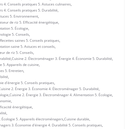
 4. Conseils pratiques 5. Astuces culinaires
,
 4. Conseils pratiques 5. Durabilité
,
stuces 5. Environnement
,
seur de riz 5. Efficacité énergétique
,
tation 5. Écologie
,
ologie 5. Conseils
,
Recettes saines 5. Conseils pratiques
,
ation saine 5. Astuces et conseils
,
eur de riz 5. Conseils
,
abilité
,
Cuisine 2. Électroménager 3. Énergie 4. Économie 5. Durabilité
,
e 5. Appareils de cuisine
,
es 5. Entretien
,
ilité
,
ie d'énergie 5. Conseils pratiques
,
Cuisine 2. Énergie 3. Économie 4. Électroménager 5. Durabilité
,
ologie
,
Cuisine 2. Énergie 3. Électroménager 4. Alimentation 5. Écologie
,
conomie
,
fficacité énergétique
,
lité
,
. Écologie 5. Appareils électroménagers
,
Cuisine durable
,
nagers 3. Économie d'énergie 4. Durabilité 5. Conseils pratiques
,