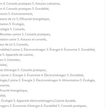
 4. Conseils pratiques 5. Astuces culinaires
,
 4. Conseils pratiques 5. Durabilité
,
stuces 5. Environnement
,
seur de riz 5. Efficacité énergétique
,
tation 5. Écologie
,
ologie 5. Conseils
,
Recettes saines 5. Conseils pratiques
,
ation saine 5. Astuces et conseils
,
eur de riz 5. Conseils
,
abilité
,
Cuisine 2. Électroménager 3. Énergie 4. Économie 5. Durabilité
,
e 5. Appareils de cuisine
,
es 5. Entretien
,
ilité
,
ie d'énergie 5. Conseils pratiques
,
Cuisine 2. Énergie 3. Économie 4. Électroménager 5. Durabilité
,
ologie
,
Cuisine 2. Énergie 3. Électroménager 4. Alimentation 5. Écologie
,
conomie
,
fficacité énergétique
,
lité
,
. Écologie 5. Appareils électroménagers
,
Cuisine durable
,
nagers 3. Économie d'énergie 4. Durabilité 5. Conseils pratiques
,