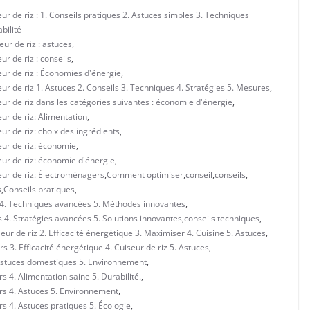
r de riz : 1. Conseils pratiques 2. Astuces simples 3. Techniques
bilité
ur de riz : astuces
,
r de riz : conseils
,
ur de riz : Économies d'énergie
,
r de riz 1. Astuces 2. Conseils 3. Techniques 4. Stratégies 5. Mesures
,
ur de riz dans les catégories suivantes : économie d'énergie
,
ur de riz: Alimentation
,
r de riz: choix des ingrédients
,
eur de riz: économie
,
eur de riz: économie d'énergie
,
eur de riz: Électroménagers
,
Comment optimiser
,
conseil
,
conseils
,
s
,
Conseils pratiques
,
es 4. Techniques avancées 5. Méthodes innovantes
,
s 4. Stratégies avancées 5. Solutions innovantes
,
conseils techniques
,
eur de riz 2. Efficacité énergétique 3. Maximiser 4. Cuisine 5. Astuces
,
 3. Efficacité énergétique 4. Cuiseur de riz 5. Astuces
,
. Astuces domestiques 5. Environnement
,
 4. Alimentation saine 5. Durabilité.
,
rs 4. Astuces 5. Environnement
,
s 4. Astuces pratiques 5. Écologie
,