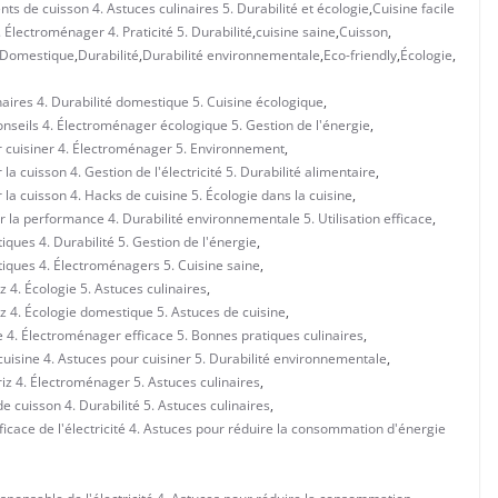
ts de cuisson 4. Astuces culinaires 5. Durabilité et écologie
,
Cuisine facile
Électroménager 4. Praticité 5. Durabilité
,
cuisine saine
,
Cuisson
,
Domestique
,
Durabilité
,
Durabilité environnementale
,
Eco-friendly
,
Écologie
,
naires 4. Durabilité domestique 5. Cuisine écologique
,
onseils 4. Électroménager écologique 5. Gestion de l'énergie
,
r cuisiner 4. Électroménager 5. Environnement
,
a cuisson 4. Gestion de l'électricité 5. Durabilité alimentaire
,
la cuisson 4. Hacks de cuisine 5. Écologie dans la cuisine
,
r la performance 4. Durabilité environnementale 5. Utilisation efficace
,
iques 4. Durabilité 5. Gestion de l'énergie
,
tiques 4. Électroménagers 5. Cuisine saine
,
z 4. Écologie 5. Astuces culinaires
,
iz 4. Écologie domestique 5. Astuces de cuisine
,
e 4. Électroménager efficace 5. Bonnes pratiques culinaires
,
cuisine 4. Astuces pour cuisiner 5. Durabilité environnementale
,
riz 4. Électroménager 5. Astuces culinaires
,
 cuisson 4. Durabilité 5. Astuces culinaires
,
fficace de l'électricité 4. Astuces pour réduire la consommation d'énergie