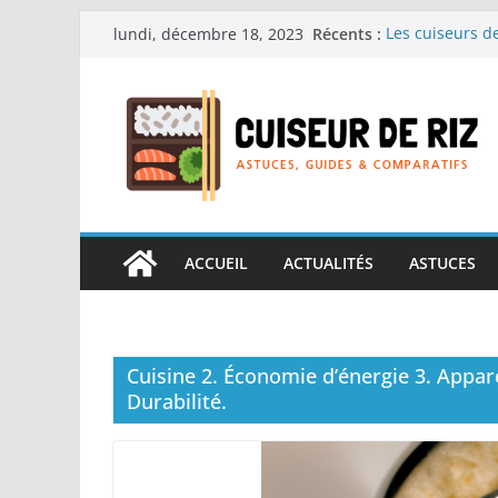
Passer
Récents :
Les cuiseurs de
lundi, décembre 18, 2023
au
recherche de r
Les cuiseurs de
contenu
Gagner du temp
Les cuiseurs d
en grande quan
Les cuiseurs de
personnes âgées 
Les cuiseurs de
réconfortants.
ACCUEIL
ACTUALITÉS
ASTUCES
Cuisine 2. Économie d’énergie 3. Appar
Durabilité.