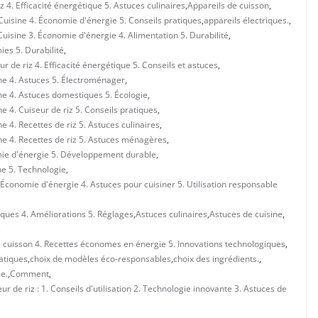
z 4. Efficacité énergétique 5. Astuces culinaires
,
Appareils de cuisson
,
 Cuisine 4. Économie d'énergie 5. Conseils pratiques
,
appareils électriques.
,
uisine 3. Économie d'énergie 4. Alimentation 5. Durabilité
,
ies 5. Durabilité
,
 de riz 4. Efficacité énergétique 5. Conseils et astuces
,
ne 4. Astuces 5. Électroménager
,
ne 4. Astuces domestiques 5. Écologie
,
 4. Cuiseur de riz 5. Conseils pratiques
,
 4. Recettes de riz 5. Astuces culinaires
,
ne 4. Recettes de riz 5. Astuces ménagères
,
mie d'énergie 5. Développement durable
,
ne 5. Technologie
,
 Économie d'énergie 4. Astuces pour cuisiner 5. Utilisation responsable
iques 4. Améliorations 5. Réglages
,
Astuces culinaires
,
Astuces de cuisine
,
,
de cuisson 4. Recettes économes en énergie 5. Innovations technologiques
,
atiques
,
choix de modèles éco-responsables
,
choix des ingrédients.
,
e.
,
Comment
,
 de riz : 1. Conseils d'utilisation 2. Technologie innovante 3. Astuces de