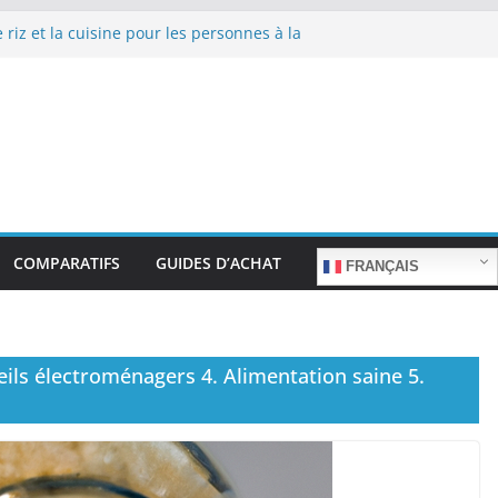
 riz et la cuisine pour les personnes à la
epas sans stress.
 riz et la cuisine rapide en semaine :
s sans sacrifier le goût.
e riz pour les familles nombreuses : Cuisson
tité.
 riz et la préparation de plats pour les
: Facilité d’utilisation et nutrition.
 riz et la préparation de plats familiaux
COMPARATIFS
GUIDES D’ACHAT
FRANÇAIS
eils électroménagers 4. Alimentation saine 5.