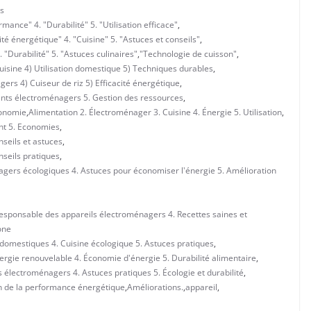
s
mance" 4. "Durabilité" 5. "Utilisation efficace"
,
é énergétique" 4. "Cuisine" 5. "Astuces et conseils"
,
"Durabilité" 5. "Astuces culinaires"
,
"Technologie de cuisson"
,
isine 4) Utilisation domestique 5) Techniques durables
,
ers 4) Cuiseur de riz 5) Efficacité énergétique
,
ents électroménagers 5. Gestion des ressources
,
conomie
,
Alimentation 2. Électroménager 3. Cuisine 4. Énergie 5. Utilisation
,
nt 5. Economies
,
nseils et astuces
,
nseils pratiques
,
agers écologiques 4. Astuces pour économiser l'énergie 5. Amélioration
 responsable des appareils électroménagers 4. Recettes saines et
one
 domestiques 4. Cuisine écologique 5. Astuces pratiques
,
ergie renouvelable 4. Économie d'énergie 5. Durabilité alimentaire
,
s électroménagers 4. Astuces pratiques 5. Écologie et durabilité
,
n de la performance énergétique
,
Améliorations.
,
appareil
,